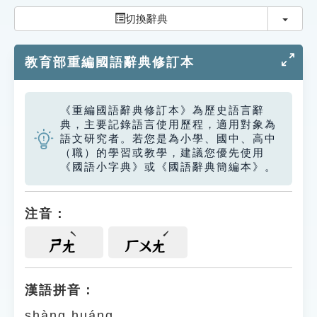
索引選單
切換
切換辭典
知識索引
教育部重編國語辭典修訂本
單字索引
生命大百科索引
《重編國語辭典修訂本》為歷史語言辭
典，主要記錄語言使用歷程，適用對象為
遊戲專區
語文研究者。若您是為小學、國中、高中
（職）的學習或教學，建議您優先使用
《國語小字典》或《國語辭典簡編本》。
教學應用
貓頭鷹博士
注音：
ㄕㄤ
ㄏㄨㄤ
漢語拼音：
shàng huáng