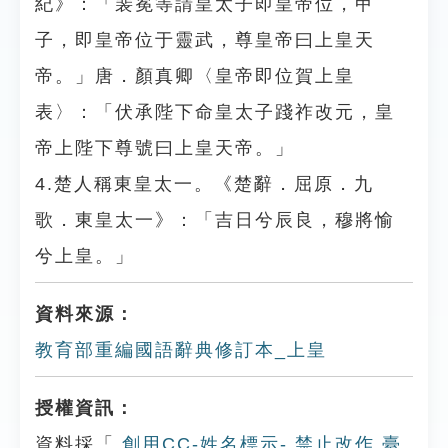
紀》：「裴冕等請皇太子即皇帝位，甲
子，即皇帝位于靈武，尊皇帝曰上皇天
帝。」唐．顏真卿〈皇帝即位賀上皇
表〉：「伏承陛下命皇太子踐祚改元，皇
帝上陛下尊號曰上皇天帝。」
4.楚人稱東皇太一。《楚辭．屈原．九
歌．東皇太一》：「吉日兮辰良，穆將愉
兮上皇。」
資料來源：
教育部重編國語辭典修訂本_上皇
授權資訊：
資料採「
創用CC-姓名標示- 禁止改作 臺