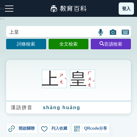
跳
登入
:::
到
主
:::
要
內
語
圖
開
容
注音索引圖示
筆畫索引圖示
部首索引表圖示
言
片
啟
詞條檢索
全文檢索
音讀檢索
搜
搜
鍵
尋
尋
盤
圖
圖
圖
示
示
示
上
皇
ㄏ
ㄕ
ㄨ
ˋ
ˊ
ㄤ
ㄤ
網站導覽
漢語拼音
shàng huáng
生字詞彙表
成語故事
開啟關聯
列入收藏
QRcode分享