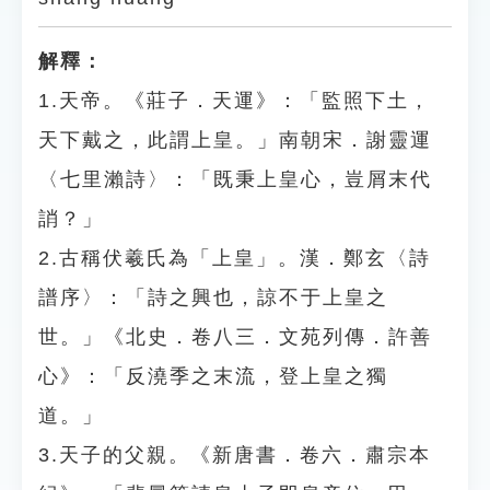
解釋：
1.天帝。《莊子．天運》：「監照下土，
天下戴之，此謂上皇。」南朝宋．謝靈運
〈七里瀨詩〉：「既秉上皇心，豈屑末代
誚？」
2.古稱伏羲氏為「上皇」。漢．鄭玄〈詩
譜序〉：「詩之興也，諒不于上皇之
世。」《北史．卷八三．文苑列傳．許善
心》：「反澆季之末流，登上皇之獨
道。」
3.天子的父親。《新唐書．卷六．肅宗本