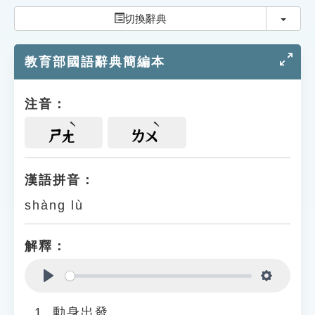
索引選單
切換
切換辭典
知識索引
教育部國語辭典簡編本
單字索引
生命大百科索引
注音：
遊戲專區
ㄕㄤ
ㄌㄨ
教學應用
漢語拼音：
shàng lù
貓頭鷹博士
解釋：
Play
Settings
動身出發。