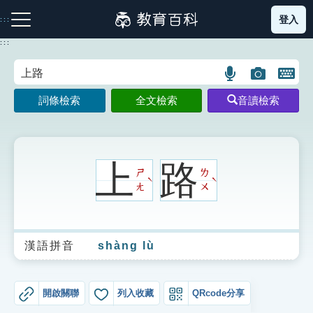
跳
登入
:::
到
主
:::
要
內
語
圖
開
容
注音索引圖示
筆畫索引圖示
部首索引表圖示
言
片
啟
詞條檢索
全文檢索
音讀檢索
搜
搜
鍵
尋
尋
盤
圖
圖
圖
示
示
示
上
路
ㄕ
ㄌ
ˋ
ˋ
ㄤ
ㄨ
網站導覽
漢語拼音
shàng lù
生字詞彙表
成語故事
開啟關聯
列入收藏
QRcode分享