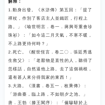
解釋：
1.動身出發。《水滸傳》第五回：「提了
禪杖，作別了客店主人並鐵匠，行程上
路。」《喻世明言．卷一．蔣興哥重會珍
珠衫》：「如今這二月天氣，不寒不暖，
不上路更待何時？」
2.死亡。《醒世恆言．卷二〇．張廷秀逃
生救父》：「老厭物是直性的人，聽得了
恁樣話，自然逼他上路。去了這個禍根，
還有甚人來分得我家的東西！」
3.大路。《漢書．卷五一．枚乘傳》：
「游曲臺，臨上路，不如朝夕之池。」
唐．王勃〈滕王閣序〉：「儼驂騑於上