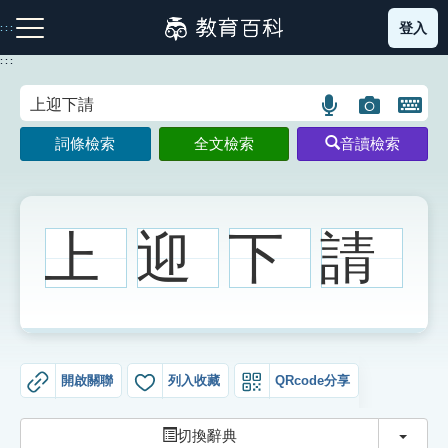
跳
登入
:::
到
主
:::
要
內
語
圖
開
容
注音索引圖示
筆畫索引圖示
部首索引表圖示
言
片
啟
詞條檢索
全文檢索
音讀檢索
搜
搜
鍵
尋
尋
盤
圖
圖
圖
示
示
示
上
迎
下
請
網站導覽
生字詞彙表
開啟關聯
列入收藏
QRcode分享
成語故事
切換
切換辭典