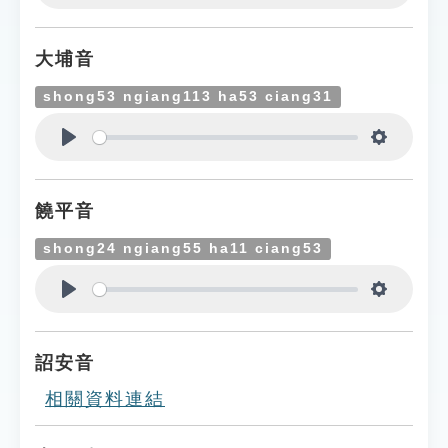
Play
Settings
大埔音
shong53 ngiang113 ha53 ciang31
Play
Settings
饒平音
shong24 ngiang55 ha11 ciang53
Play
Settings
詔安音
相關資料連結