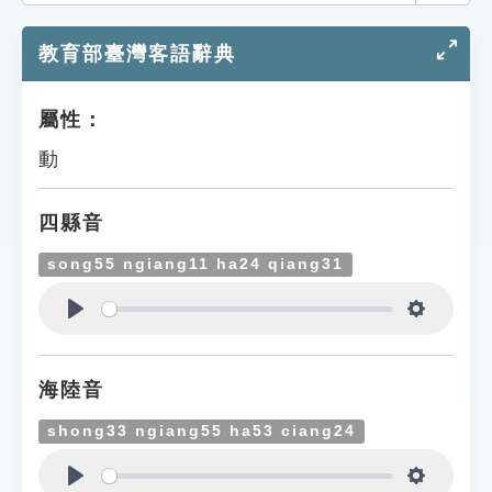
索引選單
教育部臺灣客語辭典
知識索引
單字索引
屬性：
生命大百科索引
動
遊戲專區
四縣音
教學應用
song55 ngiang11 ha24 qiang31
貓頭鷹博士
Play
Settings
海陸音
shong33 ngiang55 ha53 ciang24