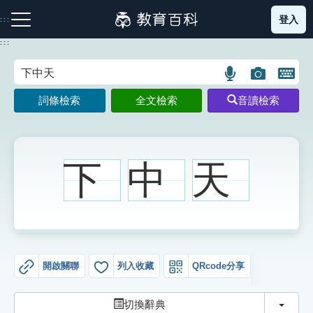
跳
登入
:::
到
主
:::
要
內
語
圖
開
容
注音索引圖示
筆畫索引圖示
部首索引表圖示
言
片
啟
詞條檢索
全文檢索
音讀檢索
搜
搜
鍵
尋
尋
盤
圖
圖
圖
示
示
示
下
中
天
網站導覽
生字詞彙表
開啟關聯
列入收藏
QRcode分享
成語故事
切換
切換辭典