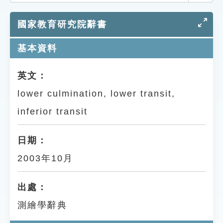
索引選單
國家教育研究院辭書
知識索引
單字索引
基本資料
生命大百科索引
英文：
lower culmination, lower transit,
遊戲專區
inferior transit
教學應用
日期：
貓頭鷹博士
2003年10月
出處：
測繪學辭典