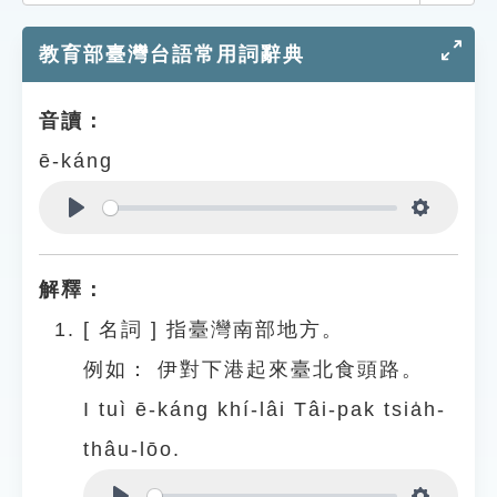
索引選單
教育部臺灣台語常用詞辭典
知識索引
單字索引
音讀：
生命大百科索引
ē-káng
遊戲專區
Play
Settings
教學應用
解釋：
貓頭鷹博士
[
名詞
]
指臺灣南部地方。
例如：
伊對下港起來臺北食頭路。
I tuì ē-káng khí-lâi Tâi-pak tsia̍h-
thâu-lōo.