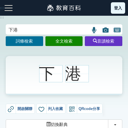
跳
登入
:::
到
主
:::
要
內
語
圖
開
容
注音索引圖示
筆畫索引圖示
部首索引表圖示
言
片
啟
詞條檢索
全文檢索
音讀檢索
搜
搜
鍵
尋
尋
盤
圖
圖
圖
示
示
示
下
港
網站導覽
生字詞彙表
開啟關聯
列入收藏
QRcode分享
成語故事
切換
切換辭典