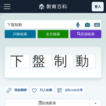
跳
登入
:::
到
主
:::
要
內
語
圖
開
容
注音索引圖示
筆畫索引圖示
部首索引表圖示
言
片
啟
詞條檢索
全文檢索
音讀檢索
搜
搜
鍵
尋
尋
盤
圖
圖
圖
示
示
示
下
盤
制
動
網站導覽
生字詞彙表
開啟關聯
列入收藏
QRcode分享
成語故事
切換
切換辭典