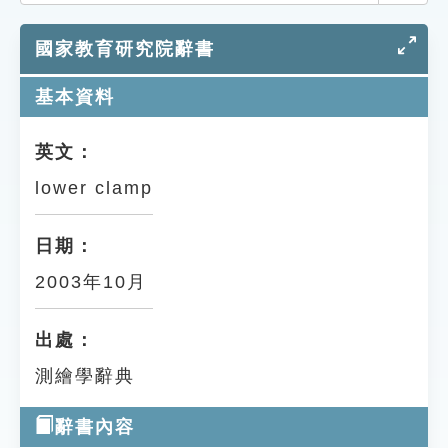
索引選單
國家教育研究院辭書
知識索引
單字索引
基本資料
生命大百科索引
英文：
lower clamp
遊戲專區
教學應用
日期：
2003年10月
貓頭鷹博士
出處：
測繪學辭典
辭書內容