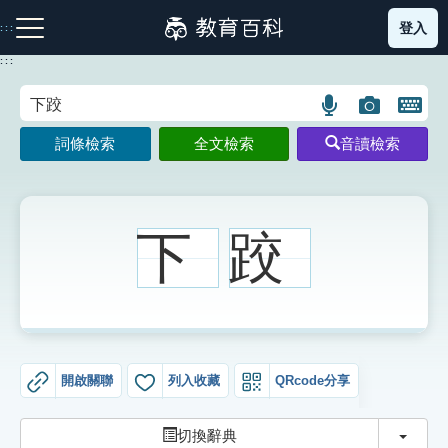
跳
登入
:::
到
主
:::
要
內
語
圖
開
容
注音索引圖示
筆畫索引圖示
部首索引表圖示
言
片
啟
詞條檢索
全文檢索
音讀檢索
搜
搜
鍵
尋
尋
盤
圖
圖
圖
示
示
示
下
跤
網站導覽
生字詞彙表
開啟關聯
列入收藏
QRcode分享
成語故事
切換
切換辭典