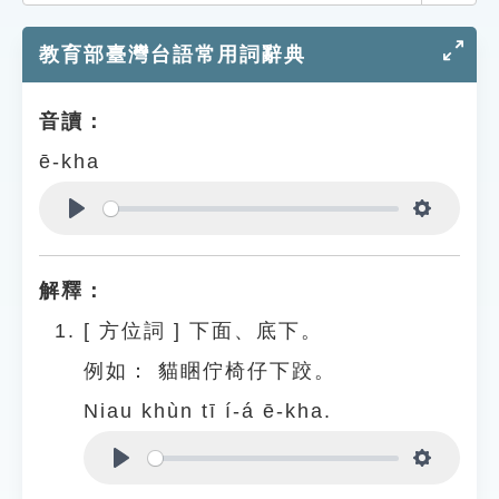
索引選單
教育部臺灣台語常用詞辭典
知識索引
單字索引
音讀：
生命大百科索引
ē-kha
遊戲專區
Play
Settings
教學應用
解釋：
貓頭鷹博士
[
方位詞
]
下面、底下。
例如：
貓睏佇椅仔下跤。
Niau khùn tī í-á ē-kha.
Play
Settings