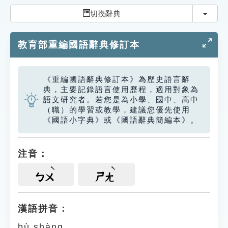
索引選單
切換
切換辭典
知識索引
教育部重編國語辭典修訂本
單字索引
生命大百科索引
《重編國語辭典修訂本》為歷史語言辭
典，主要記錄語言使用歷程，適用對象為
遊戲專區
語文研究者。若您是為小學、國中、高中
（職）的學習或教學，建議您優先使用
《國語小字典》或《國語辭典簡編本》。
教學應用
貓頭鷹博士
注音：
ㄅㄨ
ㄕㄤ
漢語拼音：
bù shàng