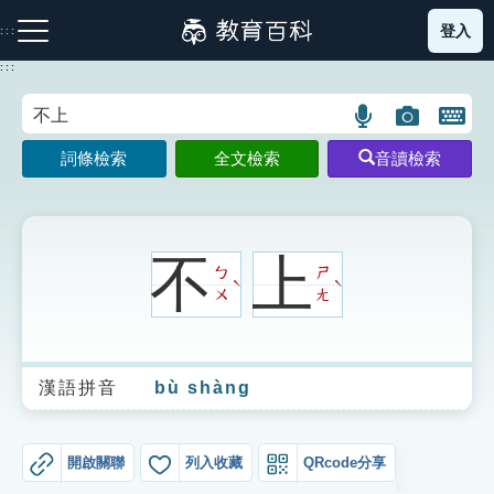
跳
登入
:::
到
主
:::
要
內
語
圖
開
容
注音索引圖示
筆畫索引圖示
部首索引表圖示
言
片
啟
詞條檢索
全文檢索
音讀檢索
搜
搜
鍵
尋
尋
盤
圖
圖
圖
示
示
示
不
上
ㄅ
ㄕ
ˋ
ˋ
ㄨ
ㄤ
網站導覽
漢語拼音
bù shàng
生字詞彙表
成語故事
開啟關聯
列入收藏
QRcode分享