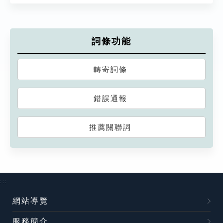
詞條功能
轉寄詞條
錯誤通報
推薦關聯詞
:::
網站導覽
服務簡介