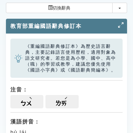
索引選單
切換
切換辭典
知識索引
教育部重編國語辭典修訂本
單字索引
生命大百科索引
《重編國語辭典修訂本》為歷史語言辭
典，主要記錄語言使用歷程，適用對象為
遊戲專區
語文研究者。若您是為小學、國中、高中
（職）的學習或教學，建議您優先使用
《國語小字典》或《國語辭典簡編本》。
教學應用
貓頭鷹博士
注音：
ㄅㄨ
ㄌㄞ
漢語拼音：
bù lái