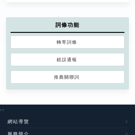
詞條功能
轉寄詞條
錯誤通報
推薦關聯詞
:::
網站導覽
服務簡介