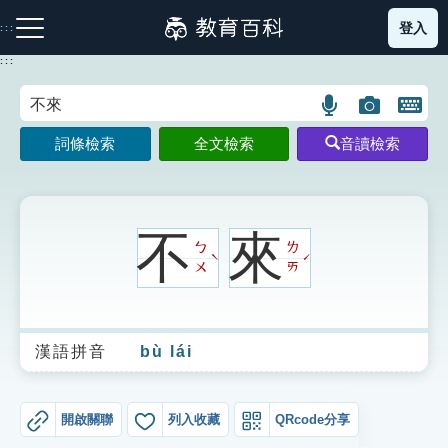
跳
登入
:::
到
主
:::
要
內
語
圖
開
容
注音索引圖示
筆畫索引圖示
部首索引表圖示
言
片
啟
詞條檢索
全文檢索
音讀檢索
搜
搜
鍵
尋
尋
盤
圖
圖
圖
示
示
示
不
來
ㄅ
ㄌ
ˋ
ˊ
ㄨ
ㄞ
網站導覽
漢語拼音
bù lái
生字詞彙表
成語故事
開啟關聯
列入收藏
QRcode分享