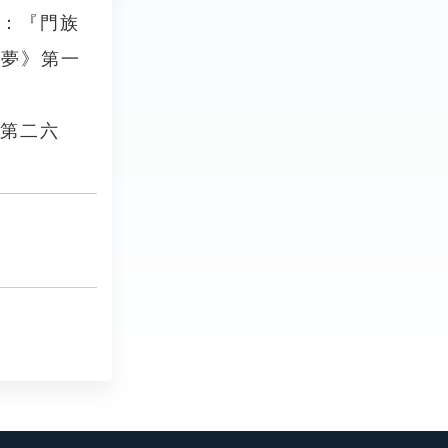
曰：『門族
樓夢》第一
》第二六