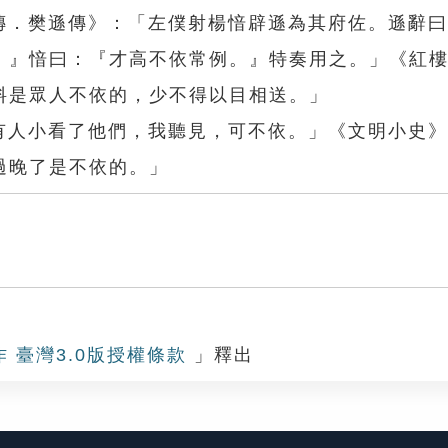
苑傳．樊遜傳》：「左僕射楊愔辟遜為其府佐。遜辭
。』愔曰：『才高不依常例。』特奏用之。」《紅
料是眾人不依的，少不得以目相送。」
「有人小看了他們，我聽見，可不依。」《文明小史
過晚了是不依的。」
作 臺灣3.0版授權條款
」釋出