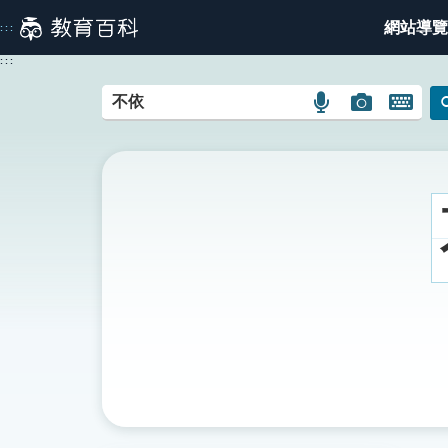
跳
網站導覽
:::
到
主
:::
要
內
語
圖
開
容
言
片
啟
搜
搜
鍵
尋
尋
盤
圖
圖
圖
示
示
示