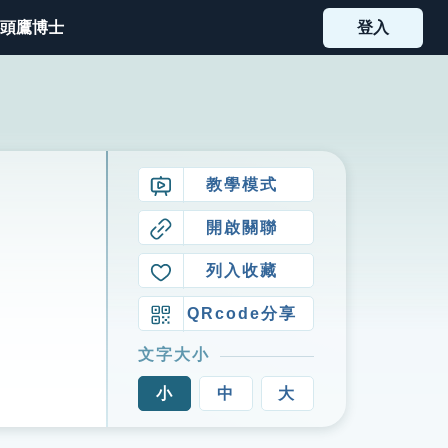
頭鷹博士
登入
教學模式
開啟關聯
列入收藏
QRcode分享
文字大小
小
中
大