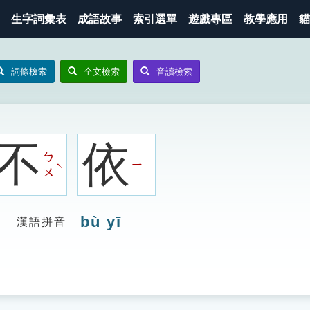
生字詞彙表
成語故事
索引選單
遊戲專區
教學應用
貓
詞條檢索
全文檢索
音讀檢索
不
依
ㄅ
ㄧ
ˋ
ㄨ
bù yī
漢語拼音