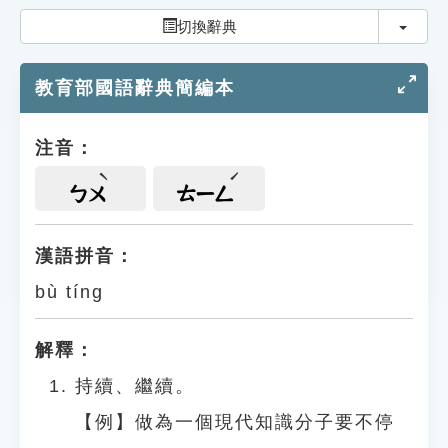
索引選單
切換
切換辭典
知識索引
教育部國語辭典簡編本
單字索引
生命大百科索引
注音：
遊戲專區
ㄅㄨ
ㄊㄧㄥ
教學應用
漢語拼音：
bù tíng
貓頭鷹博士
解釋：
持續、繼續。
【例】做為一個現代知識分子要不停