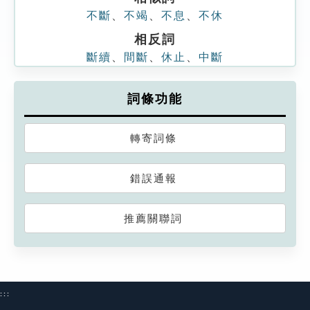
不斷
、
不竭
、
不息
、
不休
相反詞
斷續
、
間斷
、
休止
、
中斷
詞條功能
轉寄詞條
錯誤通報
推薦關聯詞
:::