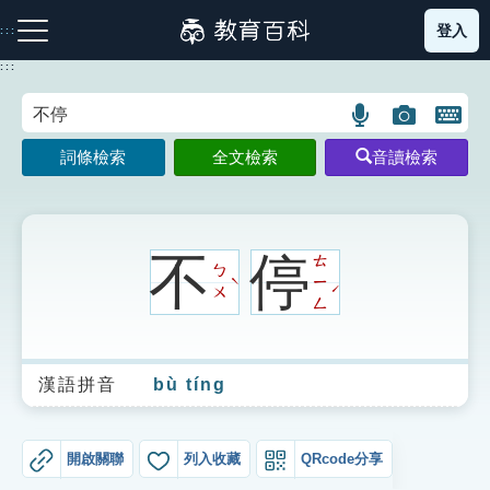
跳
登入
:::
到
主
:::
要
內
語
圖
開
容
注音索引圖示
筆畫索引圖示
部首索引表圖示
言
片
啟
詞條檢索
全文檢索
音讀檢索
搜
搜
鍵
尋
尋
盤
圖
圖
圖
示
示
示
不
停
ㄊ
ㄅ
ㄧ
ˋ
ˊ
ㄨ
ㄥ
網站導覽
漢語拼音
bù tíng
生字詞彙表
成語故事
開啟關聯
列入收藏
QRcode分享