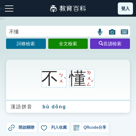
跳
登入
:::
到
主
:::
要
內
語
圖
開
容
注音索引圖示
筆畫索引圖示
部首索引表圖示
言
片
啟
詞條檢索
全文檢索
音讀檢索
搜
搜
鍵
尋
尋
盤
圖
圖
圖
示
示
示
不
懂
ㄉ
ㄅ
ㄨ
ˋ
ˇ
ㄨ
ㄥ
網站導覽
漢語拼音
bù dǒng
生字詞彙表
成語故事
開啟關聯
列入收藏
QRcode分享