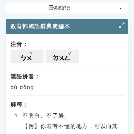
索引選單
切換
切換辭典
知識索引
教育部國語辭典簡編本
單字索引
生命大百科索引
注音：
遊戲專區
ㄅㄨ
ㄉㄨㄥ
教學應用
漢語拼音：
bù dǒng
貓頭鷹博士
解釋：
不明白、不了解。
【例】你若有不懂的地方，可以向其