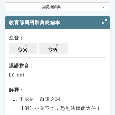
索引選單
切換
切換辭典
知識索引
教育部國語辭典簡編本
單字索引
生命大百科索引
注音：
遊戲專區
ㄅㄨ
ㄘㄞ
教學應用
漢語拼音：
bù cái
貓頭鷹博士
解釋：
不成材，自謙之詞。
【例】小弟不才，恐無法擔此大任！