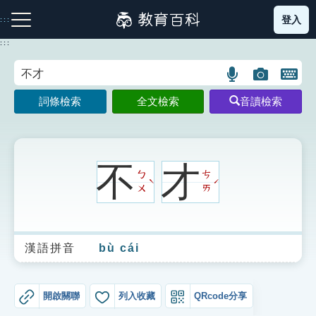
跳
登入
:::
到
主
:::
要
內
語
圖
開
容
注音索引圖示
筆畫索引圖示
部首索引表圖示
言
片
啟
詞條檢索
全文檢索
音讀檢索
搜
搜
鍵
尋
尋
盤
圖
圖
圖
示
示
示
不
才
ㄅ
ㄘ
ˋ
ˊ
ㄨ
ㄞ
網站導覽
漢語拼音
bù cái
生字詞彙表
成語故事
開啟關聯
列入收藏
QRcode分享