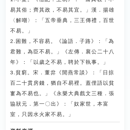
易其俗；齊其政，不易其宜。」漢．揚雄
〈解嘲〉：「五帝垂典，三王傳禮，百世
不易。」
2.困難，不容易。《論語．子路》：「為
君難，為臣不易。」《左傳．襄公二十八
年》：「以歲之不易，聘於下執事。」
3.貧窮。宋．董弅《閒燕常談》：「日掠
百二十貫房錢，猶自不易裡。蓋俚語以貧
寠為不易也。」《永樂大典戲文三種．張
協狀元．第一〇出》：「奴家世，本富
室，只因水火家不易。」