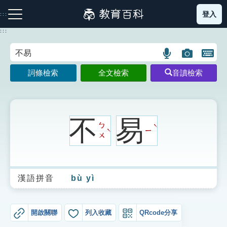
跳
登入
:::
到
主
:::
要
內
語
圖
開
容
注音索引圖示
筆畫索引圖示
部首索引表圖示
言
片
啟
詞條檢索
全文檢索
音讀檢索
搜
搜
鍵
尋
尋
盤
圖
圖
圖
示
示
示
不
易
ㄅ
ˋ
ㄧ
ˋ
ㄨ
網站導覽
漢語拼音
bù yì
生字詞彙表
成語故事
開啟關聯
列入收藏
QRcode分享