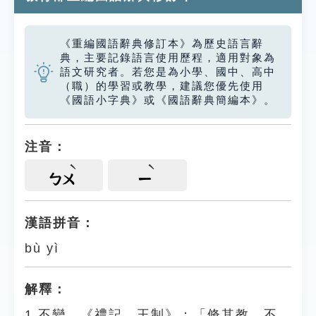
《重編國語辭典修訂本》為歷史語言辭
典，主要記錄語言使用歷程，適用對象為
語文研究者。若您是為小學、國中、高中
（職）的學習或教學，建議您優先使用
《國語小字典》或《國語辭典簡編本》。
注音：
ㄅㄨ
ㄧ
漢語拼音：
bù yì
解釋：
1.不變。《禮記．王制》：「脩其教，不