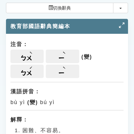
索引選單
切換
切換辭典
知識索引
教育部國語辭典簡編本
單字索引
生命大百科索引
注音：
遊戲專區
(變)
ㄅㄨ
ㄧ
教學應用
ㄅㄨ
ㄧ
貓頭鷹博士
漢語拼音：
bù yì
(變)
bú yì
解釋：
困難、不容易。