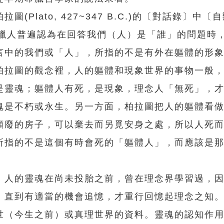
lato, 427~347 B.C.)的〔對話錄〕中〔
do)。希臘人普遍認為在回答我們（人）是「誰」的問題
言中的我們或「人」，所指的不是有外在軀體的形
柏拉圖的觀念裡，人的軀體和現象世界的事物一般
是靈魂；軀體人有死，是現象，理念人「無死」，
魂是不朽或永生。另一方面，柏拉圖把人的軀體看
頹廢的房子，可以棄去而另覓安身之處，所以人死
所指的不是這個有時會死的「軀體人」，而應該是
人的靈魂在尚未投胎之前，曾在理念界學習過，因
，直到有適當的機會追憶，才重行回憶起理念之知
世（今生之前）或真理世界的資料。靈魂的認知作