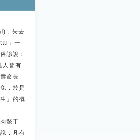
l)，失去
al」一
國俗諺說：
「凡人皆有
論壽命長
避免，於是
永生」的概
肉斃于
是說，凡有