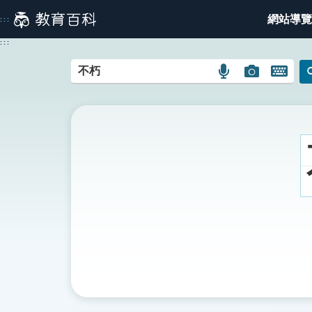
跳
網站導覽
:::
到
主
:::
要
內
語
圖
開
容
言
片
啟
搜
搜
鍵
尋
尋
盤
圖
圖
圖
示
示
示