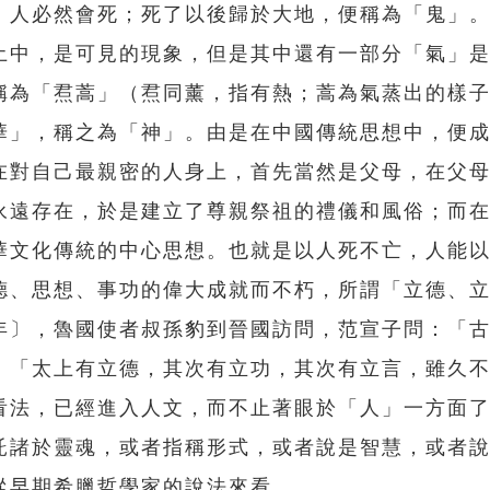
，人必然會死；死了以後歸於大地，便稱為「鬼」
土中，是可見的現象，但是其中還有一部分「氣」
稱為「焄蒿」（焄同薰，指有熱；蒿為氣蒸出的樣
華」，稱之為「神」。由是在中國傳統思想中，便
在對自己最親密的人身上，首先當然是父母，在父
永遠存在，於是建立了尊親祭祖的禮儀和風俗；而
華文化傳統的中心思想。也就是以人死不亡，人能
德、思想、事功的偉大成就而不朽，所謂「立德、
年〕，魯國使者叔孫豹到晉國訪問，范宣子問：「
：「太上有立德，其次有立功，其次有立言，雖久
看法，已經進入人文，而不止著眼於「人」一方面
諸於靈魂，或者指稱形式，或者說是智慧，或者說
從早期希臘哲學家的說法來看。