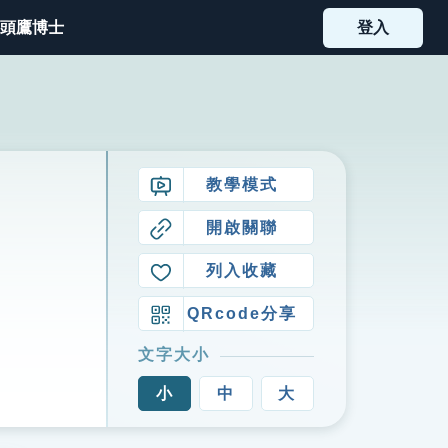
頭鷹博士
登入
教學模式
開啟關聯
列入收藏
QRcode分享
文字大小
小
中
大