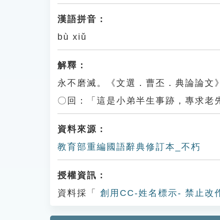
漢語拼音：
bù xiǔ
解釋：
永不磨滅。《文選．曹丕．典論論文
〇回：「這是小弟半生事跡，專求老
資料來源：
教育部重編國語辭典修訂本_不朽
授權資訊：
資料採「
創用CC-姓名標示- 禁止改