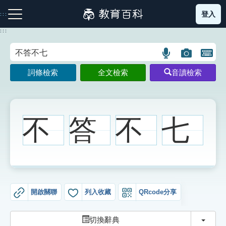
跳
登入
:::
到
主
:::
要
內
語
圖
開
容
注音索引圖示
筆畫索引圖示
部首索引表圖示
言
片
啟
詞條檢索
全文檢索
音讀檢索
搜
搜
鍵
尋
尋
盤
圖
圖
圖
示
示
示
不
答
不
七
網站導覽
生字詞彙表
開啟關聯
列入收藏
QRcode分享
成語故事
切換
切換辭典