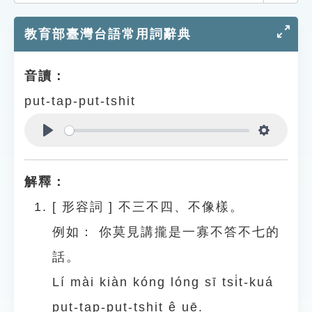
索引選單
教育部臺灣台語常用詞辭典
知識索引
單字索引
音讀：
生命大百科索引
put-tap-put-tshit
遊戲專區
Play
Settings
教學應用
解釋：
貓頭鷹博士
[
形容詞
]
不三不四、不像樣。
例如：
你莫見講攏是一寡不答不七的
話。
Lí mài kiàn kóng lóng sī tsi̍t-kuá
put-tap-put-tshit ê uē.