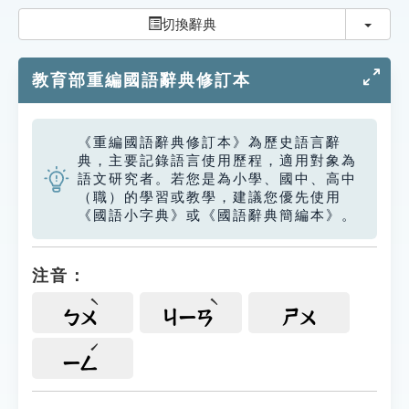
索引選單
切換
切換辭典
知識索引
教育部重編國語辭典修訂本
單字索引
生命大百科索引
《重編國語辭典修訂本》為歷史語言辭
典，主要記錄語言使用歷程，適用對象為
遊戲專區
語文研究者。若您是為小學、國中、高中
（職）的學習或教學，建議您優先使用
《國語小字典》或《國語辭典簡編本》。
教學應用
貓頭鷹博士
注音：
ㄅㄨ
ㄐㄧㄢ
ㄕㄨ
ㄧㄥ