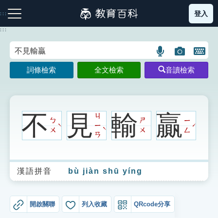
跳
登入
:::
到
主
:::
要
內
語
圖
開
容
注音索引圖示
筆畫索引圖示
部首索引表圖示
言
片
啟
詞條檢索
全文檢索
音讀檢索
搜
搜
鍵
尋
尋
盤
圖
圖
圖
示
示
示
不
見
輸
贏
ㄐ
ㄅ
ㄕ
ㄧ
ㄧ
ˋ
ˊ
ˋ
ㄨ
ㄨ
ㄥ
ㄢ
網站導覽
漢語拼音
bù jiàn shū yíng
生字詞彙表
成語故事
開啟關聯
列入收藏
QRcode分享