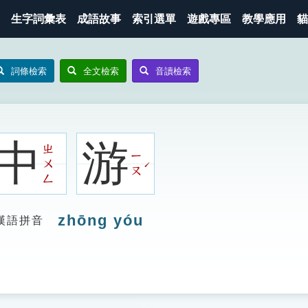
生字詞彙表
成語故事
索引選單
遊戲專區
教學應用
貓
詞條檢索
全文檢索
音讀檢索
中
游
ㄓ
ㄧ
ㄨ
ˊ
ㄡ
ㄥ
zhōng yóu
漢語拼音