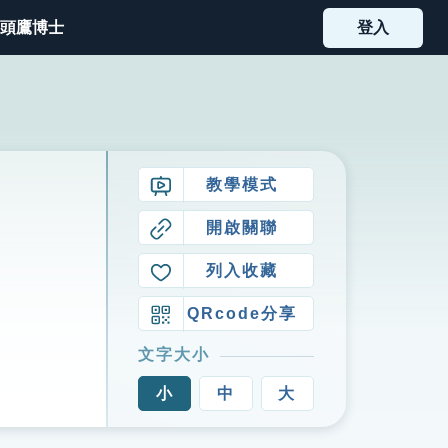
頭鷹博士
登入
教學模式
開啟關聯
列入收藏
QRcode分享
文字大小
小
中
大