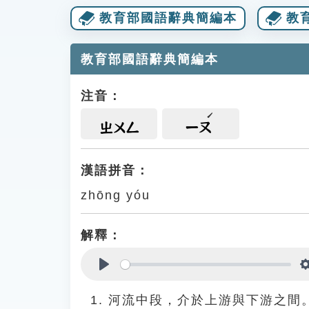
教育部國語辭典簡編本
教
教育部國語辭典簡編本
注音：
ㄓㄨㄥ
ㄧㄡ
漢語拼音：
zhōng yóu
解釋：
Play
河流中段，介於上游與下游之間