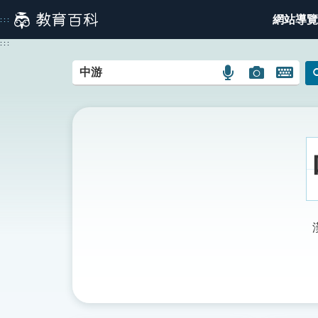
跳
網站導覽
:::
到
主
:::
要
內
語
圖
開
容
言
片
啟
搜
搜
鍵
尋
尋
盤
圖
圖
圖
示
示
示