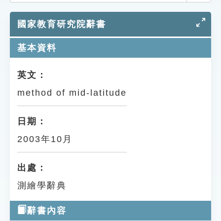
索引選單
國家教育研究院辭書
知識索引
單字索引
基本資料
生命大百科索引
英文：
method of mid-latitude
遊戲專區
教學應用
日期：
2003年10月
貓頭鷹博士
出處：
測繪學辭典
辭書內容