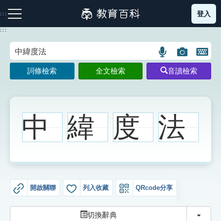
跳
登入
:::
到
主
:::
要
內
語
圖
開
容
注音索引圖示
筆畫索引圖示
部首索引表圖示
言
片
啟
詞條檢索
全文檢索
音讀檢索
搜
搜
鍵
尋
尋
盤
圖
圖
圖
示
示
示
中
緯
度
法
網站導覽
生字詞彙表
開啟關聯
列入收藏
QRcode分享
成語故事
切換
切換辭典