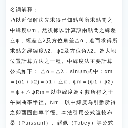
名詞解釋：
乃以近似解法先求得已知點與所求點間之
中緯度ψm，然後據以計算該兩點間之緯差
△ψ，經差△λ及方位角差△α，進而求得所
求點之經緯度λ2、ψ2及方位角λ2。為大地
位置計算方法之一種。中緯度法主要計算
公式如下： △α＝△λ．sinψm式中：αm
＝(α1＋α2)＝α1＋△α，ψm＝(ψ1＋ψ2)
＝ψ＋△ψRm＝以中緯度為引數所得之子
午圈曲率半徑。Nm＝以中緯度為引數所得
之卯酉圈曲率半徑。本法引用公式遠較布
桑（Puissant）、韜佩（Tobey）等公式