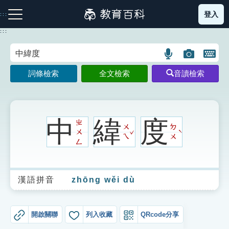
跳
登入
:::
到
主
:::
要
內
語
圖
開
容
注音索引圖示
筆畫索引圖示
部首索引表圖示
言
片
啟
詞條檢索
全文檢索
音讀檢索
搜
搜
鍵
尋
尋
盤
圖
圖
圖
示
示
示
中
緯
度
ㄓ
ㄨ
ㄉ
ˇ
ㄨ
ˋ
ㄟ
ㄨ
ㄥ
網站導覽
漢語拼音
zhōng wěi dù
生字詞彙表
成語故事
開啟關聯
列入收藏
QRcode分享