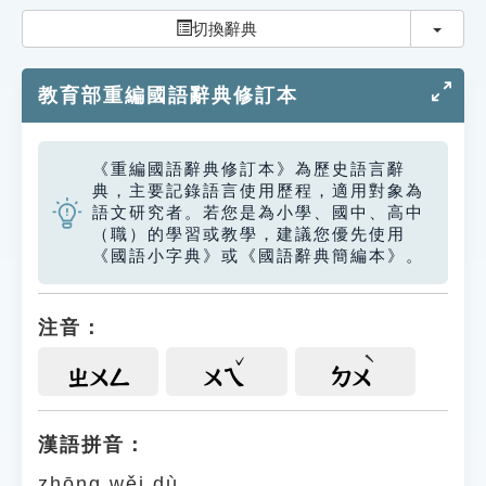
索引選單
切換
切換辭典
知識索引
教育部重編國語辭典修訂本
單字索引
生命大百科索引
《重編國語辭典修訂本》為歷史語言辭
典，主要記錄語言使用歷程，適用對象為
遊戲專區
語文研究者。若您是為小學、國中、高中
（職）的學習或教學，建議您優先使用
《國語小字典》或《國語辭典簡編本》。
教學應用
貓頭鷹博士
注音：
ㄓㄨㄥ
ㄨㄟ
ㄉㄨ
漢語拼音：
zhōng wěi dù