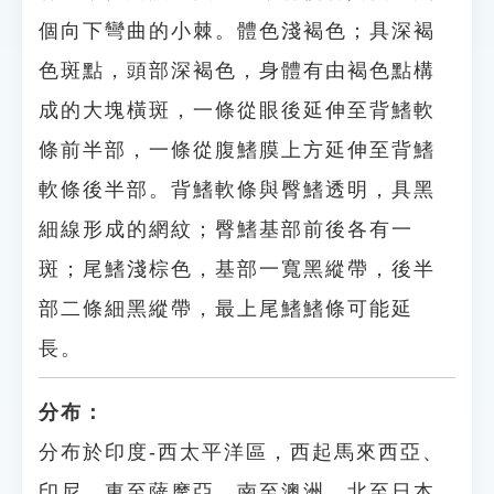
個向下彎曲的小棘。體色淺褐色；具深褐
色斑點，頭部深褐色，身體有由褐色點構
成的大塊橫斑，一條從眼後延伸至背鰭軟
條前半部，一條從腹鰭膜上方延伸至背鰭
軟條後半部。背鰭軟條與臀鰭透明，具黑
細線形成的網紋；臀鰭基部前後各有一
斑；尾鰭淺棕色，基部一寬黑縱帶，後半
部二條細黑縱帶，最上尾鰭鰭條可能延
長。
分布：
分布於印度-西太平洋區，西起馬來西亞、
印尼，東至薩摩亞，南至澳洲，北至日本