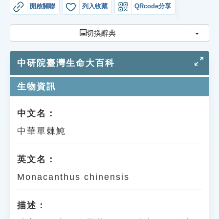
索引選單
開啟關聯
列入收藏
QRcode分享
知識索引
切換
切換辭典
單字索引
中研院臺灣生命大百科
生命大百科索引
生物資訊
遊戲專區
中文名：
教學應用
中華單棘魨
貓頭鷹博士
英文名：
Monacanthus chinensis
描述：