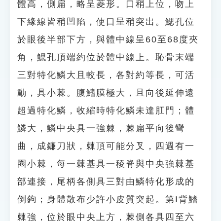
體高，側扁，略呈菱形。口稍上位，吻上
下緣線皆稍凹陷，使口呈稍突出。鰓孔位
於眼後半部下方，與體中線呈60至68度夾
角，鰓孔頂端約位於體中線上。恥骨末端
三對特化鱗大且較長，各對約等長，可活
動，具小棘。腹鰭膜極大，且向後延伸遠
超過特化鱗，收縮時特化鱗未達肛門；體
鱗大，鱗中央具一強棘，棘扁平向後彎
曲，成鐮刀狀，棘頂可能分叉，四週有一
圈小棘，每一棘基具一稜脊與中央強棘基
部連接，尾柄各側具三對由鱗特化形成的
倒鉤；身體散布少許小皮質突起。第I背鰭
棘強，位於眼中央上方，棘側各具四至六