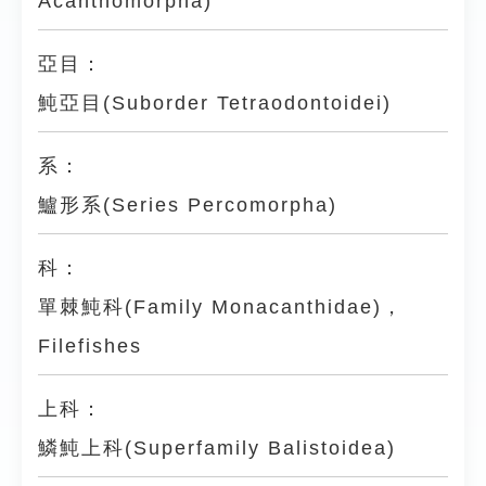
Acanthomorpha)
亞目：
魨亞目(Suborder Tetraodontoidei)
系：
鱸形系(Series Percomorpha)
科：
單棘魨科(Family Monacanthidae)，
Filefishes
上科：
鱗魨上科(Superfamily Balistoidea)