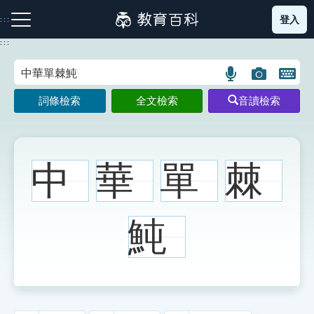
跳
登入
:::
到
主
:::
要
內
語
圖
開
容
注音索引圖示
筆畫索引圖示
部首索引表圖示
言
片
啟
詞條檢索
全文檢索
音讀檢索
搜
搜
鍵
尋
尋
盤
圖
圖
圖
示
示
示
中
華
單
棘
網站導覽
魨
生字詞彙表
成語故事