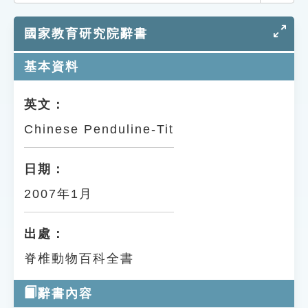
索引選單
國家教育研究院辭書
知識索引
單字索引
基本資料
生命大百科索引
英文：
Chinese Penduline-Tit
遊戲專區
教學應用
日期：
2007年1月
貓頭鷹博士
出處：
脊椎動物百科全書
辭書內容