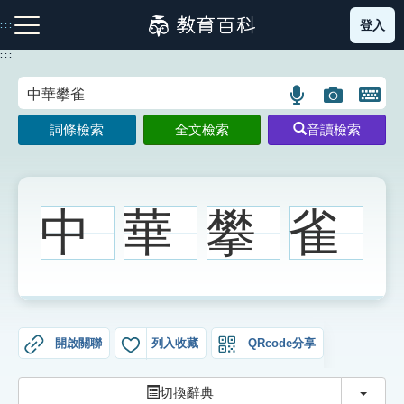
跳
登入
:::
到
主
:::
要
內
語
圖
開
容
注音索引圖示
筆畫索引圖示
部首索引表圖示
言
片
啟
詞條檢索
全文檢索
音讀檢索
搜
搜
鍵
尋
尋
盤
圖
圖
圖
示
示
示
中
華
攀
雀
網站導覽
生字詞彙表
開啟關聯
列入收藏
QRcode分享
成語故事
切換
切換辭典