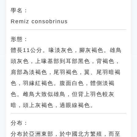
學名：
Remiz consobrinus
形態：
體長11公分。喙淡灰色，腳灰褐色。雄鳥
頭灰色，上喙基部到耳部黑色，背褐色，
肩部為淡褐色，尾羽褐色，翼、尾羽暗褐
色，羽緣紅褐色。腹面白色，體側淡褐
色。雌鳥大致似雄鳥，但背上羽色較灰
暗，頭上灰褐色，過眼線褐色。
分布：
分布於亞洲東部，於中國北方繁殖，而至