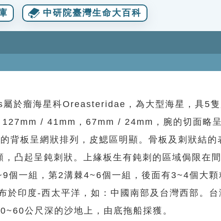
庫
中研院臺灣生命大百科
ensis屬於瘤海星科Oreasteridae，為大型海星，具
 127mm / 41mm，67mm / 24mm，腕的切面
盤的背板呈網狀排列，皮鰓區明顯。骨板及刺狀結的
顯，凸起呈鈍刺狀。上緣板生有鈍刺的區域侷限在
9個一組，第2溝棘4~6個一組，後面有3~4個大
布於印度-西太平洋，如：中國南部及台灣西部。台
0~60公尺深的沙地上，由底拖船採獲。