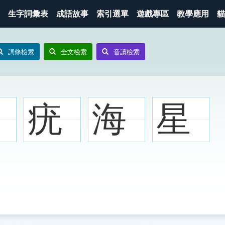
生字詞彙表
成語故事
索引選單
遊戲專區
教學應用
貓
詞條檢索
全文檢索
音讀檢索
疣
海
星