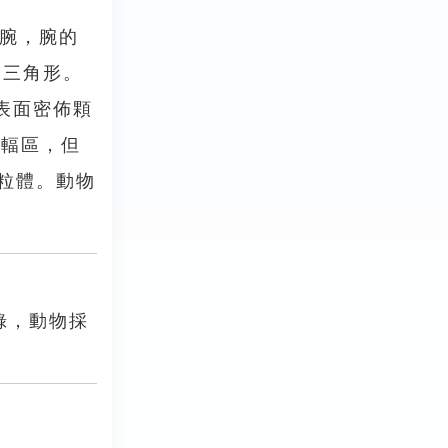
5隻腕，腕的
略呈三角形。
表面密佈顆
間輻區，但
顆粒體。動物
錄，動物採