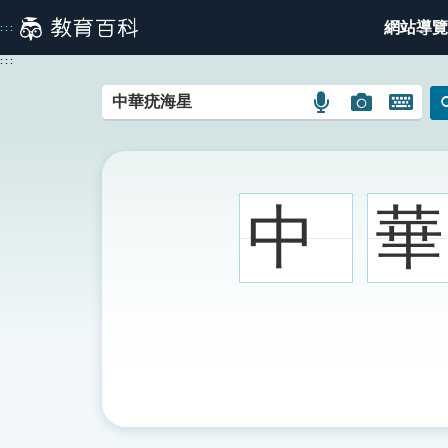
跳
網站導覽
:::
到
主
:::
要
內
語
圖
開
容
言
片
啟
搜
搜
鍵
尋
尋
盤
圖
圖
圖
中
華
示
示
示