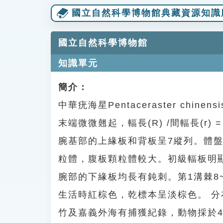
國立自然科學博物館典藏資源知識
國立自然科學博物館
知識單元
簡介：
中華疣海星Pentaceraster chin
末端微微翹起，輻長(R) /間輻長(r) =
腕基部的上緣板和背板呈7縱列。體
粒體，腹板顆粒體較大。初級輻板明
腕部的下緣板均長有鈍刺。第1溝棘8~
生活時紅棕色，乾標本呈淡棕色。 分
竹及嘉義外海有捕獲紀錄，動物採於4