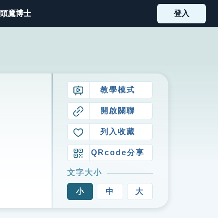
頭鷹博士
登入
教學模式
開啟關聯
列入收藏
QRcode分享
文字大小
小
中
大