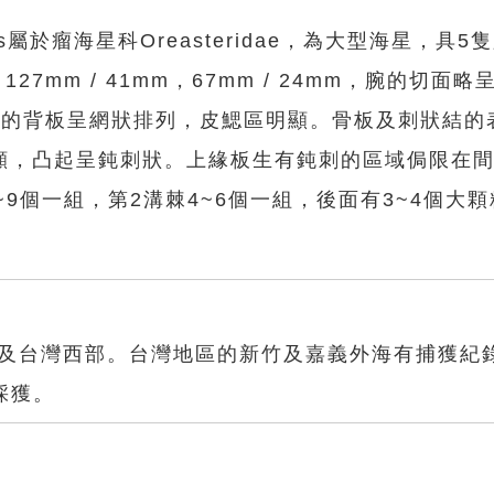
ensis屬於瘤海星科Oreasteridae，為大型海星，具
 127mm / 41mm，67mm / 24mm，腕的切面
盤的背板呈網狀排列，皮鰓區明顯。骨板及刺狀結的
顯，凸起呈鈍刺狀。上緣板生有鈍刺的區域侷限在
9個一組，第2溝棘4~6個一組，後面有3~4個大
部及台灣西部。台灣地區的新竹及嘉義外海有捕獲紀
採獲。