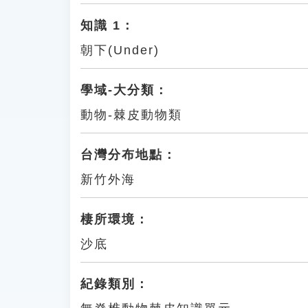
知識 1：
朝下(Under)
學域-大分類：
動物-棘皮動物類
台灣分布地點：
新竹外海
棲所環境：
沙底
紀錄類別：