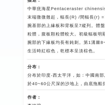
描述：
中華疣海星Pentaceraster chin
末端微微翹起，輻長(R) /間輻長(r) =
腕基部的上緣板和背板呈7縱列。體
粒體，腹板顆粒體較大。初級輻板明
腕部的下緣板均長有鈍刺。第1溝棘8~
生活時紅棕色，乾標本呈淡棕色。
分布：
分布於印度-西太平洋，如：中國南
於40~60公尺深的沙地上，由底拖船
作者：