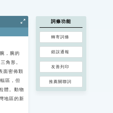
詞條功能
轉寄詞條
錯誤通報
5隻腕，腕的
略呈三角形。
友善列印
表面密佈顆
間輻區，但
推薦關聯詞
顆粒體。動物
灣地區的新