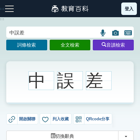
跳
登入
:::
到
主
:::
要
內
語
圖
開
容
注音索引圖示
筆畫索引圖示
部首索引表圖示
言
片
啟
詞條檢索
全文檢索
音讀檢索
搜
搜
鍵
尋
尋
盤
圖
圖
圖
示
示
示
中
誤
差
網站導覽
生字詞彙表
開啟關聯
列入收藏
QRcode分享
成語故事
切換
切換辭典