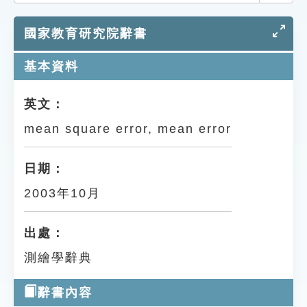
索引選單
國家教育研究院辭書
知識索引
單字索引
基本資料
生命大百科索引
英文：
mean square error, mean error
遊戲專區
教學應用
日期：
2003年10月
貓頭鷹博士
出處：
測繪學辭典
辭書內容