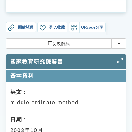
索引選單
知識索引
單字索引
開啟關聯
列入收藏
QRcode分享
生命大百科索引
切換
切換辭典
遊戲專區
國家教育研究院辭書
教學應用
基本資料
貓頭鷹博士
英文：
middle ordinate method
日期：
2003年10月