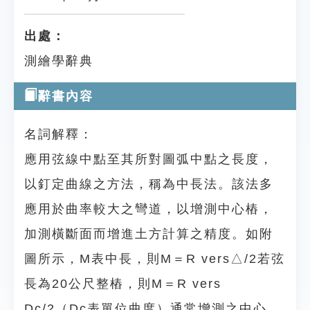
出處：
測繪學辭典
辭書內容
名詞解釋：
應用弦線中點至其所對圖弧中點之長度，
以釘定曲線之方法，稱為中長法。該法多
應用於曲率較大之彎道，以增測中心樁，
加測橫斷面而增進土方計算之精度。如附
圖所示，M表中長，則M＝R vers△/2若弦
長為20公尺整樁，則M＝R vers
Dc/2（Dc表單位曲度）通常增測之中心