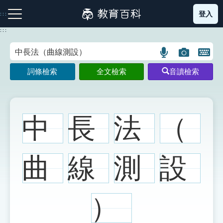
跳
登入
:::
到
主
:::
要
內
語
圖
開
容
注音索引圖示
筆畫索引圖示
部首索引表圖示
言
片
啟
詞條檢索
全文檢索
音讀檢索
搜
搜
鍵
尋
尋
盤
圖
圖
圖
示
示
示
中
長
法
（
網站導覽
曲
線
測
設
生字詞彙表
）
成語故事