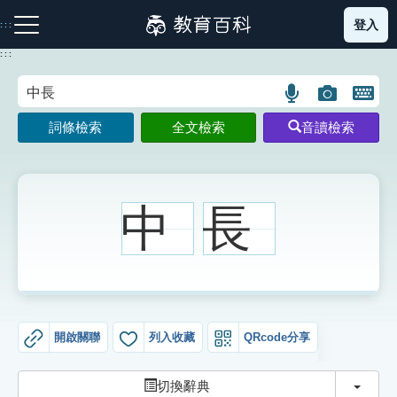
跳
登入
:::
到
主
:::
要
內
語
圖
開
容
注音索引圖示
筆畫索引圖示
部首索引表圖示
言
片
啟
詞條檢索
全文檢索
音讀檢索
搜
搜
鍵
尋
尋
盤
圖
圖
圖
示
示
示
中
長
網站導覽
生字詞彙表
開啟關聯
列入收藏
QRcode分享
成語故事
切換
切換辭典