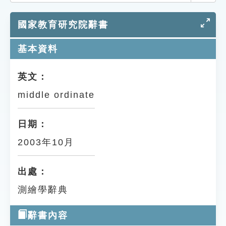
索引選單
國家教育研究院辭書
知識索引
單字索引
基本資料
生命大百科索引
英文：
middle ordinate
遊戲專區
教學應用
日期：
2003年10月
貓頭鷹博士
出處：
測繪學辭典
辭書內容