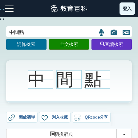
跳
登入
:::
到
主
:::
要
內
語
圖
開
容
注音索引圖示
筆畫索引圖示
部首索引表圖示
言
片
啟
詞條檢索
全文檢索
音讀檢索
搜
搜
鍵
尋
尋
盤
圖
圖
圖
示
示
示
中
間
點
網站導覽
生字詞彙表
開啟關聯
列入收藏
QRcode分享
成語故事
切換
切換辭典