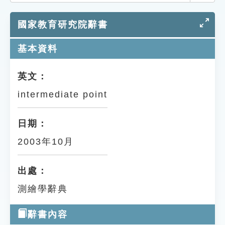
索引選單
國家教育研究院辭書
知識索引
單字索引
基本資料
生命大百科索引
英文：
intermediate point
遊戲專區
教學應用
日期：
2003年10月
貓頭鷹博士
出處：
測繪學辭典
辭書內容