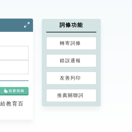
詞條功能
轉寄詞條
錯誤通報
友善列印
推薦關聯詞
享給教育百