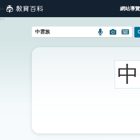
跳
網站導覽
:::
到
主
:::
要
內
語
圖
開
容
言
片
啟
搜
搜
鍵
尋
尋
盤
圖
圖
圖
中
示
示
示