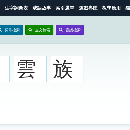
生字詞彙表
成語故事
索引選單
遊戲專區
教學應用
貓
詞條檢索
全文檢索
音讀檢索
雲
族