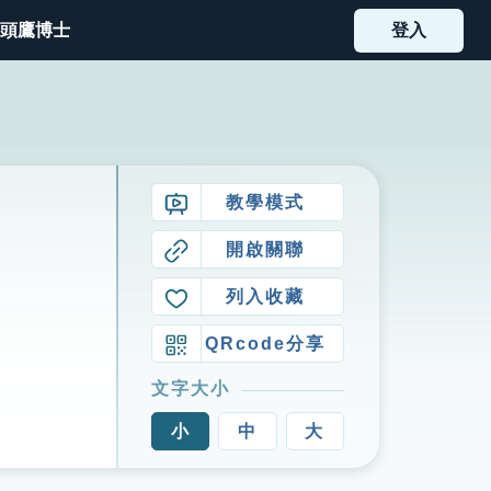
頭鷹博士
登入
教學模式
開啟關聯
列入收藏
QRcode分享
文字大小
小
中
大