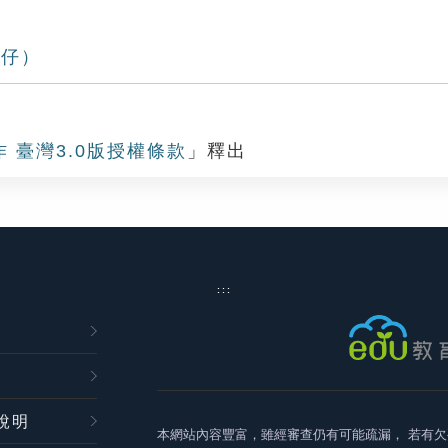
殼仔）
作 臺灣3.0版授權條款
」釋出
:::
說明
本網站內容豐富，雖經審查仍有可能疏漏，
若有欠