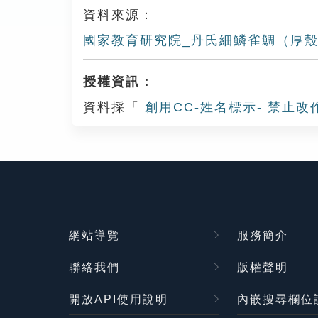
資料來源：
國家教育研究院_丹氏細鱗雀鯛（厚
授權資訊：
資料採「
創用CC-姓名標示- 禁止改
網站導覽
服務簡介
聯絡我們
版權聲明
開放API使用說明
內嵌搜尋欄位