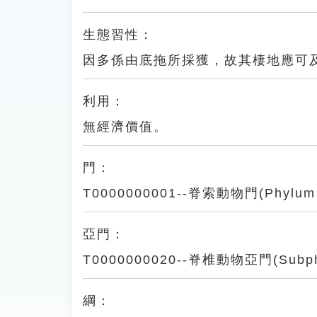
生態習性：
因多係由底拖所採獲，故其棲地應可
利用：
無經濟價值。
門：
T0000000001--脊索動物門(Phylum 
亞門：
T0000000020--脊椎動物亞門(Subphy
綱：