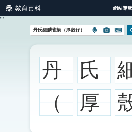
跳
網站導覽
:::
到
主
:::
要
內
語
圖
開
容
言
片
啟
搜
搜
鍵
尋
尋
盤
圖
圖
圖
丹
氏
示
示
示
（
厚