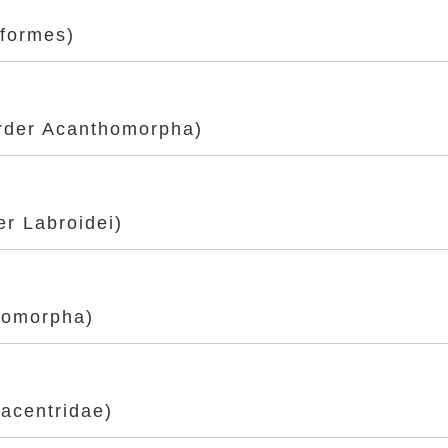
formes)
er Acanthomorpha)
 Labroidei)
omorpha)
centridae)