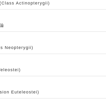
ss Actinopterygii)
總論
Neopterygii)
leostei)
on Euteleostei)