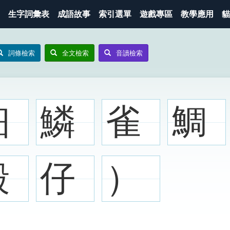
生字詞彙表
成語故事
索引選單
遊戲專區
教學應用
貓
詞條檢索
全文檢索
音讀檢索
細
鱗
雀
鯛
殼
仔
）