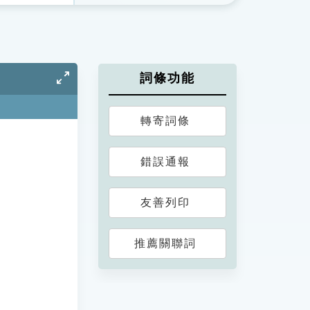
詞條功能
轉寄詞條
錯誤通報
友善列印
推薦關聯詞