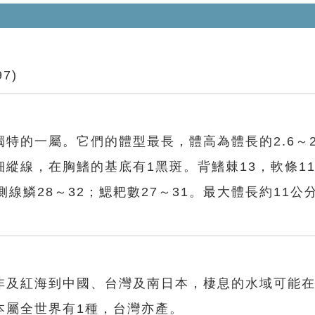
97)
特的一屬。它們的體型最長，體高為體長的2.6～2
縱線，在胸鰭的基底有1黑斑。背鰭棘13，軟條11
側線鱗28～32；鰓耙數27～31。最大體長約11公
非及紅海到中國、台灣及南日本，棲息的水域可能在
本屬全世界有1種，台灣亦產。