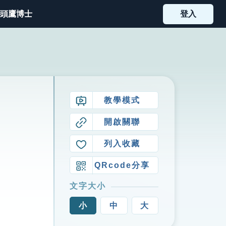
頭鷹博士
登入
教學模式
開啟關聯
列入收藏
QRcode分享
文字大小
小
中
大