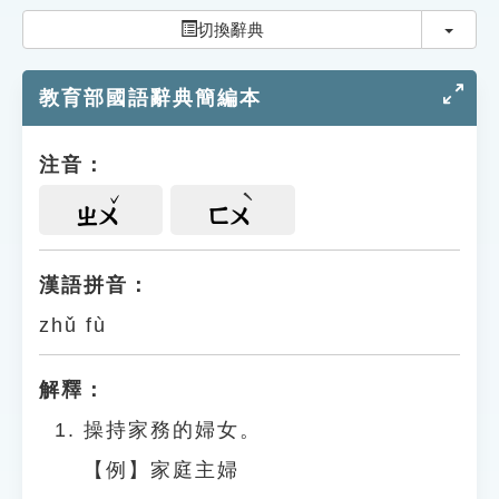
索引選單
切換
切換辭典
知識索引
教育部國語辭典簡編本
單字索引
生命大百科索引
注音：
遊戲專區
ㄓㄨ
ㄈㄨ
教學應用
漢語拼音：
zhǔ fù
貓頭鷹博士
解釋：
操持家務的婦女。
【例】家庭主婦