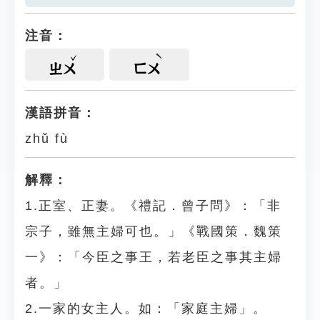
注音：
ㄓㄨ
ㄈㄨ
漢語拼音：
zhǔ fù
解釋：
1.正室、正妻。《禮記．曾子問》：「非
宗子，雖無主婦可也。」《戰國策．魏策
一》：「今臣之事王，若老臣之事其主婦
者。」
2.一家的女主人。如：「家庭主婦」。