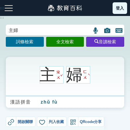
跳
登入
:::
到
主
:::
要
內
語
圖
開
容
注音索引圖示
筆畫索引圖示
部首索引表圖示
言
片
啟
詞條檢索
全文檢索
音讀檢索
搜
搜
鍵
尋
尋
盤
圖
圖
圖
示
示
示
主
婦
ㄓ
ㄈ
ˇ
ˋ
ㄨ
ㄨ
網站導覽
漢語拼音
zhǔ fù
生字詞彙表
成語故事
開啟關聯
列入收藏
QRcode分享