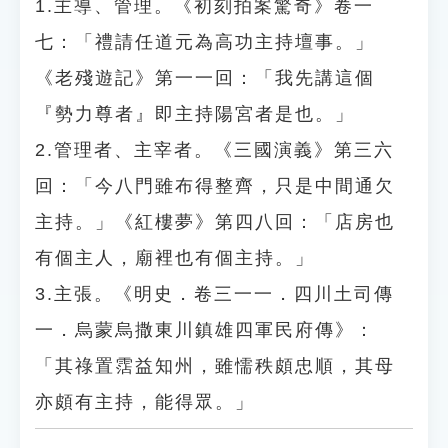
1.主導、管理。《初刻拍案驚奇》卷一
七：「禮請任道元為高功主持壇事。」
《老殘遊記》第一一回：「我先講這個
『勢力尊者』即主持陽宮者是也。」
2.管理者、主宰者。《三國演義》第三六
回：「今八門雖布得整齊，只是中間通欠
主持。」《紅樓夢》第四八回：「店房也
有個主人，廟裡也有個主持。」
3.主張。《明史．卷三一一．四川土司傳
一．烏蒙烏撒東川鎮雄四軍民府傳》：
「其祿置霑益知州，雖懦秩頗忠順，其母
亦頗有主持，能得眾。」