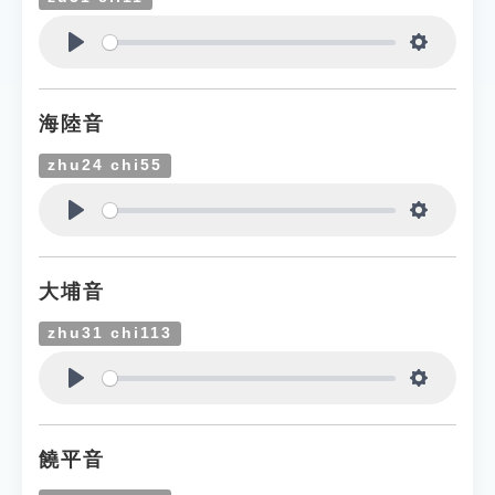
Play
Settings
海陸音
zhu24 chi55
Play
Settings
大埔音
zhu31 chi113
Play
Settings
饒平音