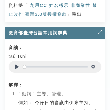
資料採「
創用CC-姓名標示-非商業性-禁
止改作 臺灣3.0版授權條款
」釋出
教育部臺灣台語常用詞辭典
音讀：
tsú-tshî
Play
Settings
解釋：
[
動詞
]
主導、管理。
例如：
今仔日的會議由伊來主持。