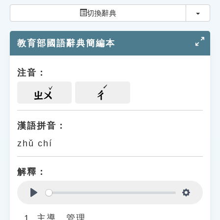
索引選單
切換
切換辭典
知識索引
教育部國語辭典簡編本
單字索引
生命大百科索引
注音：
遊戲專區
ㄓㄨ
ㄔ
教學應用
漢語拼音：
zhǔ chí
貓頭鷹博士
解釋：
Play
Settings
主導、管理。