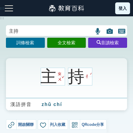
跳
登入
:::
到
主
:::
要
內
語
圖
開
容
注音索引圖示
筆畫索引圖示
部首索引表圖示
言
片
啟
詞條檢索
全文檢索
音讀檢索
搜
搜
鍵
尋
尋
盤
圖
圖
圖
示
示
示
主
持
ㄓ
ˊ
ˇ
ㄔ
ㄨ
網站導覽
漢語拼音
zhǔ chí
生字詞彙表
成語故事
開啟關聯
列入收藏
QRcode分享