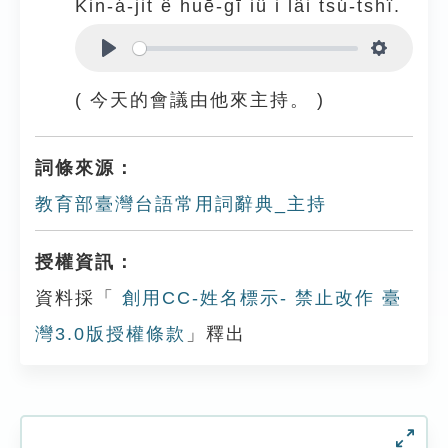
Kin-á-ji̍t ê huē-gī iû i lâi tsú-tshî.
Play
Settings
( 今天的會議由他來主持。 )
詞條來源：
教育部臺灣台語常用詞辭典_主持
授權資訊：
資料採「
創用CC-姓名標示- 禁止改作 臺
灣3.0版授權條款
」釋出