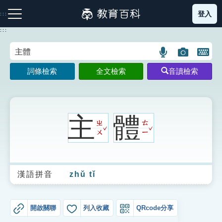
跳
登入
:::
到
主
:::
要
內
語
圖
開
容
注音索引圖示
筆畫索引圖示
部首索引表圖示
言
片
啟
詞條檢索
全文檢索
音讀檢索
搜
搜
鍵
尋
尋
盤
圖
圖
圖
示
示
示
主
體
ㄓ
ㄊ
ˇ
ˇ
ㄨ
ㄧ
網站導覽
漢語拼音
zhǔ tǐ
生字詞彙表
成語故事
開啟關聯
列入收藏
QRcode分享