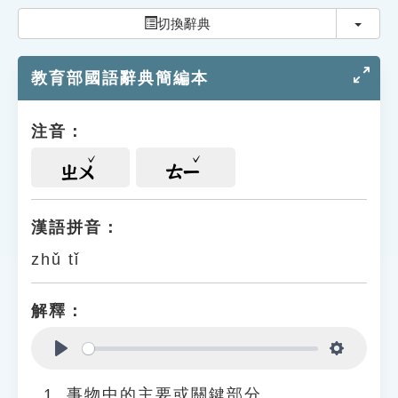
索引選單
切換
切換辭典
知識索引
教育部國語辭典簡編本
單字索引
生命大百科索引
注音：
遊戲專區
ㄓㄨ
ㄊㄧ
教學應用
漢語拼音：
zhǔ tǐ
貓頭鷹博士
解釋：
Play
Settings
事物中的主要或關鍵部分。