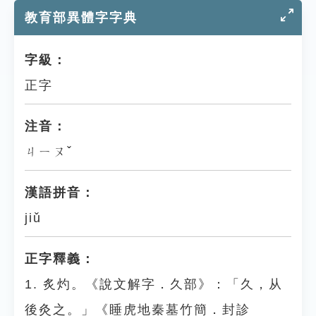
教育部異體字字典
字級：
正字
注音：
ㄐㄧㄡˇ
漢語拼音：
jiǔ
正字釋義：
1. 炙灼。《說文解字．久部》：「久，从
後灸之。」《睡虎地秦墓竹簡．封診