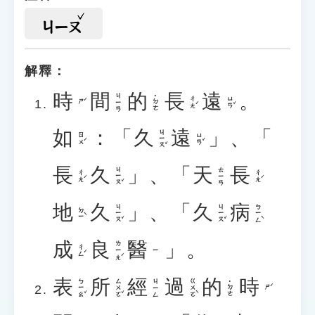
ㄐㄧㄡ
解釋：
時
間
的
長
遠
。
ㄐㄧㄢ
˙ㄉㄜ
ㄔㄤˊ
ㄩㄢˇ
ㄕˊ
如
：「
久
遠
」、「
ㄐㄧㄡˇ
ㄖㄨˊ
ㄩㄢˇ
長
久
」、「
天
長
ㄐㄧㄡˇ
ㄊㄧㄢ
ㄔㄤˊ
ㄔㄤˊ
地
久
」、「
久
病
ㄐㄧㄡˇ
ㄐㄧㄡˇ
ㄅㄧㄥˋ
ㄉㄧˋ
成
良
醫
」。
ㄌㄧㄤˊ
ㄔㄥˊ
ㄧ
表
所
經
過
的
時
ㄅㄧㄠˇ
ㄙㄨㄛˇ
ㄍㄨㄛˋ
ㄐㄧㄥ
˙ㄉㄜ
ㄕˊ