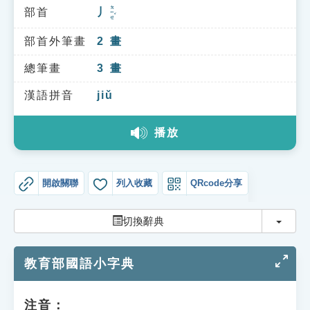
索引選單
ㄆㄧㄝˇ
部首
丿
知識索引
部首外筆畫
2
畫
單字索引
總筆畫
3
畫
生命大百科索引
漢語拼音
jiǔ
遊戲專區
播放
教學應用
開啟關聯
列入收藏
QRcode分享
貓頭鷹博士
切換
切換辭典
教育部國語小字典
注音：