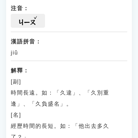
注音：
ㄐㄧㄡ
漢語拼音：
jiǔ
解釋：
[副]
時間長遠。如：「久違」、「久別重
逢」、「久負盛名」。
[名]
經歷時間的長短。如：「他出去多久
了？」