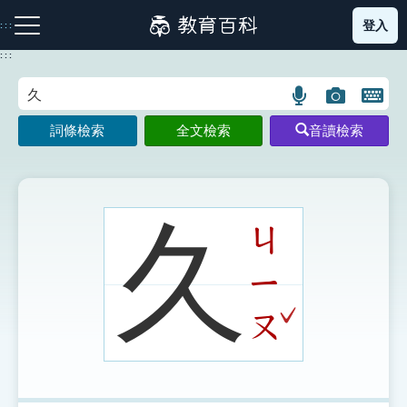
跳
登入
:::
到
主
:::
要
內
語
圖
開
容
注音索引圖示
筆畫索引圖示
部首索引表圖示
言
片
啟
詞條檢索
全文檢索
音讀檢索
搜
搜
鍵
尋
尋
盤
圖
圖
圖
示
示
示
久
ㄐ
ㄧ
網站導覽
ˇ
ㄡ
生字詞彙表
成語故事