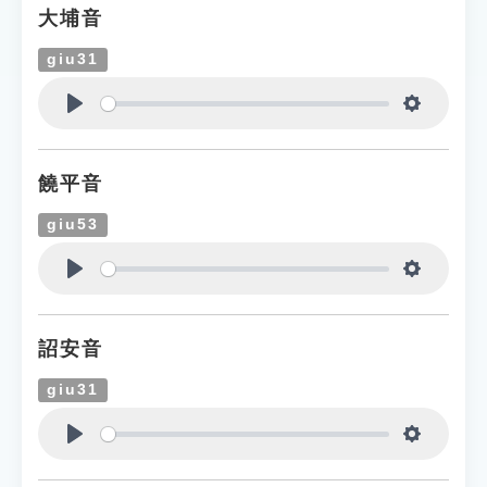
大埔音
giu31
Play
Settings
饒平音
giu53
Play
Settings
詔安音
giu31
Play
Settings