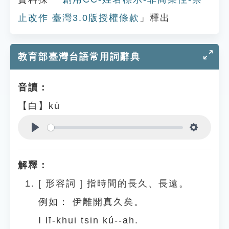
止改作 臺灣3.0版授權條款
」釋出
教育部臺灣台語常用詞辭典
音讀：
【白】kú
Play
Settings
解釋：
[
形容詞
]
指時間的長久、長遠。
例如：
伊離開真久矣。
I lī-khui tsin kú--ah.