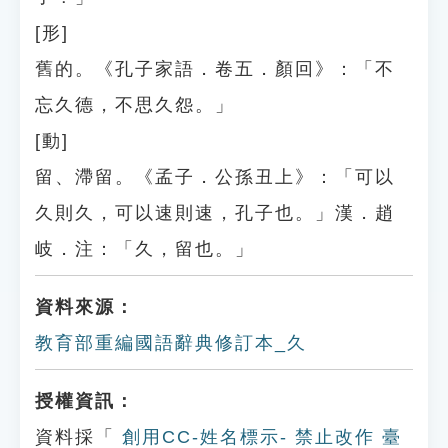
[形]
舊的。《孔子家語．卷五．顏回》：「不
忘久德，不思久怨。」
[動]
留、滯留。《孟子．公孫丑上》：「可以
久則久，可以速則速，孔子也。」漢．趙
岐．注：「久，留也。」
資料來源：
教育部重編國語辭典修訂本_久
授權資訊：
資料採「
創用CC-姓名標示- 禁止改作 臺