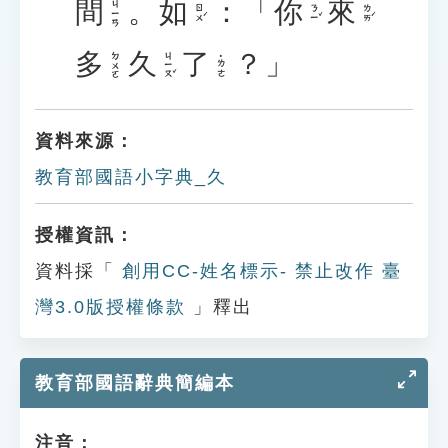
間
。
如
：「
你
來
ㄐㄧㄢ
ㄖㄨˊ
ㄋㄧˇ
ㄌㄞˊ
多
久
了
？」
ㄐㄧㄡˇ
ㄉㄨㄛ
˙ㄌㄜ
資料來源：
教育部國語小字典_久
授權資訊：
資料採「
創用CC-姓名標示- 禁止改作 臺
灣3.0版授權條款
」釋出
教育部國語辭典簡編本
注音：