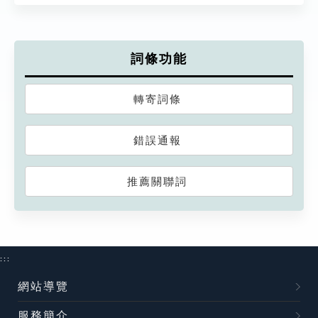
詞條功能
轉寄詞條
錯誤通報
推薦關聯詞
:::
網站導覽
服務簡介