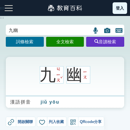
跳
登入
:::
到
主
:::
要
內
語
圖
開
容
注音索引圖示
筆畫索引圖示
部首索引表圖示
言
片
啟
詞條檢索
全文檢索
音讀檢索
搜
搜
鍵
尋
尋
盤
圖
圖
圖
示
示
示
九
幽
ㄐ
ㄧ
ㄧ
ˇ
ㄡ
ㄡ
網站導覽
漢語拼音
jiǔ yōu
生字詞彙表
成語故事
開啟關聯
列入收藏
QRcode分享