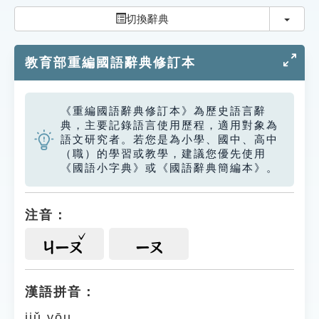
索引選單
切換
切換辭典
知識索引
教育部重編國語辭典修訂本
單字索引
生命大百科索引
《重編國語辭典修訂本》為歷史語言辭
典，主要記錄語言使用歷程，適用對象為
遊戲專區
語文研究者。若您是為小學、國中、高中
（職）的學習或教學，建議您優先使用
《國語小字典》或《國語辭典簡編本》。
教學應用
貓頭鷹博士
注音：
ㄐㄧㄡ
ㄧㄡ
漢語拼音：
jiǔ yōu