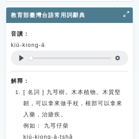
索引選單
教育部臺灣台語常用詞辭典
知識索引
單字索引
音讀：
生命大百科索引
kiú-kiong-á
遊戲專區
Play
Settings
教學應用
解釋：
貓頭鷹博士
[
名詞
]
九芎樹。木本植物。木質堅
韌，可以拿來做手杖，根部可以拿來
入藥，治瘧疾。
例如：
九芎仔柴
kiú-kiong-á-tshâ