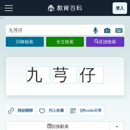
跳
登入
:::
到
主
:::
要
內
語
圖
開
容
注音索引圖示
筆畫索引圖示
部首索引表圖示
言
片
啟
詞條檢索
全文檢索
音讀檢索
搜
搜
鍵
尋
尋
盤
圖
圖
圖
示
示
示
九
芎
仔
網站導覽
生字詞彙表
開啟關聯
列入收藏
QRcode分享
成語故事
切換
切換辭典