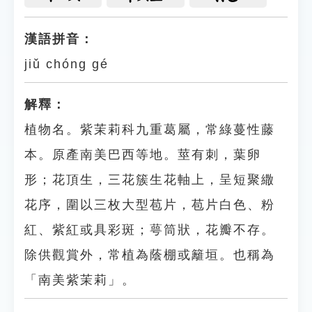
漢語拼音：
jiǔ chóng gé
解釋：
植物名。紫茉莉科九重葛屬，常綠蔓性藤
本。原產南美巴西等地。莖有刺，葉卵
形；花頂生，三花簇生花軸上，呈短聚繖
花序，圍以三枚大型苞片，苞片白色、粉
紅、紫紅或具彩斑；萼筒狀，花瓣不存。
除供觀賞外，常植為蔭棚或籬垣。也稱為
「南美紫茉莉」。