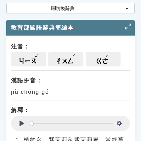
索引選單
切換
切換辭典
知識索引
教育部國語辭典簡編本
單字索引
生命大百科索引
注音：
遊戲專區
ㄐㄧㄡ
ㄔㄨㄥ
ㄍㄜ
教學應用
漢語拼音：
jiǔ chóng gé
貓頭鷹博士
解釋：
Play
Settings
植物名。紫茉莉科紫茉莉屬，常綠蔓