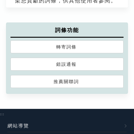
架您貢獻的詞條，供其他使用者參閱。
詞條功能
轉寄詞條
錯誤通報
推薦關聯詞
:::
網站導覽