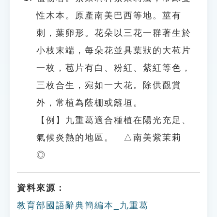
性木本。原產南美巴西等地。莖有
刺，葉卵形。花朵以三花一群著生於
小枝末端，每朵花並具葉狀的大苞片
一枚，苞片有白、粉紅、紫紅等色，
三枚合生，宛如一大花。除供觀賞
外，常植為蔭棚或籬垣。
【例】九重葛適合種植在陽光充足、
氣候炎熱的地區。 △南美紫茉莉
◎
資料來源：
教育部國語辭典簡編本_九重葛