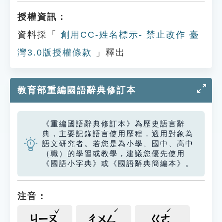
授權資訊：
資料採「
創用CC-姓名標示- 禁止改作 臺
灣3.0版授權條款
」釋出
教育部重編國語辭典修訂本
《重編國語辭典修訂本》為歷史語言辭
典，主要記錄語言使用歷程，適用對象為
語文研究者。若您是為小學、國中、高中
（職）的學習或教學，建議您優先使用
《國語小字典》或《國語辭典簡編本》。
注音：
ㄐㄧㄡ
ㄔㄨㄥ
ㄍㄜ