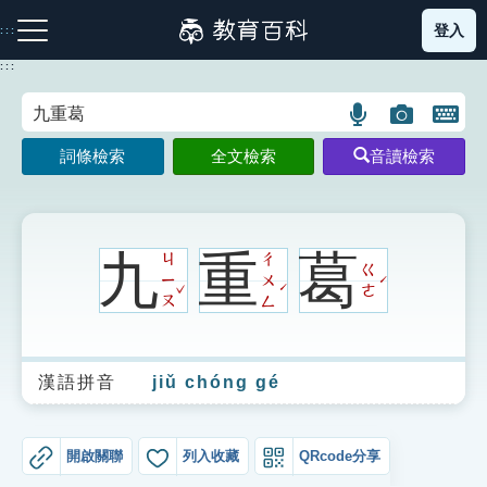
跳
登入
:::
到
主
:::
要
內
語
圖
開
容
注音索引圖示
筆畫索引圖示
部首索引表圖示
言
片
啟
詞條檢索
全文檢索
音讀檢索
搜
搜
鍵
尋
尋
盤
圖
圖
圖
示
示
示
九
重
葛
ㄐ
ㄔ
ㄍ
ㄧ
ㄨ
ˊ
ˇ
ˊ
ㄜ
ㄡ
ㄥ
網站導覽
漢語拼音
jiǔ chóng gé
生字詞彙表
成語故事
開啟關聯
列入收藏
QRcode分享