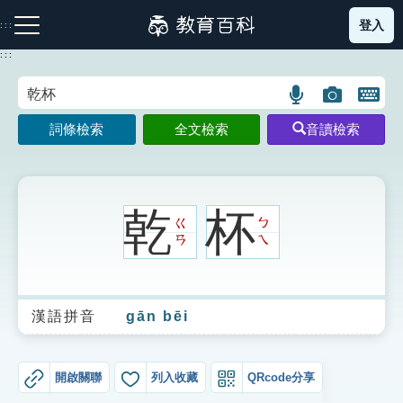
跳
登入
:::
到
主
:::
要
內
語
圖
開
容
注音索引圖示
筆畫索引圖示
部首索引表圖示
言
片
啟
詞條檢索
全文檢索
音讀檢索
搜
搜
鍵
尋
尋
盤
圖
圖
圖
示
示
示
乾
杯
ㄍ
ㄅ
ㄢ
ㄟ
網站導覽
漢語拼音
gān bēi
生字詞彙表
成語故事
開啟關聯
列入收藏
QRcode分享