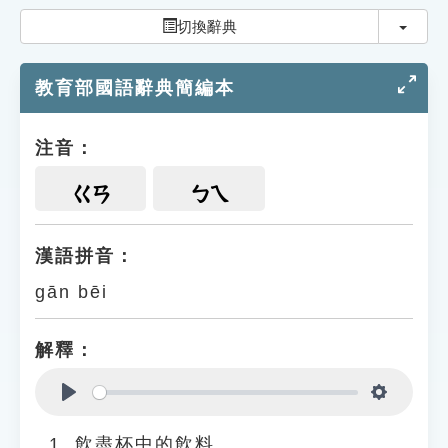
索引選單
切換
切換辭典
知識索引
教育部國語辭典簡編本
單字索引
生命大百科索引
注音：
遊戲專區
ㄍㄢ
ㄅㄟ
教學應用
漢語拼音：
gān bēi
貓頭鷹博士
解釋：
Play
Settings
飲盡杯中的飲料。