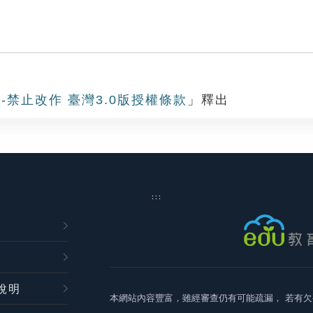
-禁止改作 臺灣3.0版授權條款
」釋出
:::
說明
本網站內容豐富，雖經審查仍有可能疏漏，
若有欠