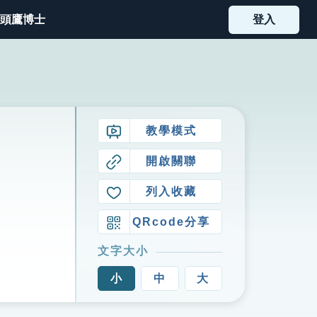
頭鷹博士
登入
教學模式
開啟關聯
列入收藏
QRcode分享
文字大小
小
中
大