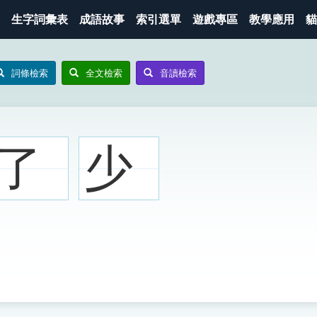
生字詞彙表
成語故事
索引選單
遊戲專區
教學應用
貓
詞條檢索
全文檢索
音讀檢索
了
少