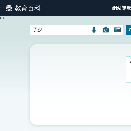
跳
網站導覽
:::
到
主
:::
要
內
語
圖
開
容
言
片
啟
搜
搜
鍵
尋
尋
盤
圖
圖
圖
示
示
示