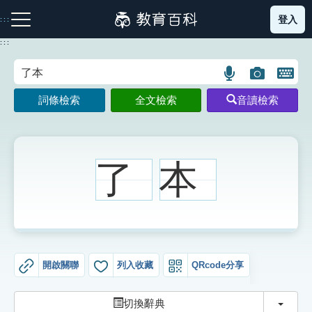
跳
登入
:::
到
主
:::
要
內
語
圖
開
容
注音索引圖示
筆畫索引圖示
部首索引表圖示
言
片
啟
詞條檢索
全文檢索
音讀檢索
搜
搜
鍵
尋
尋
盤
圖
圖
圖
示
示
示
了
本
網站導覽
生字詞彙表
開啟關聯
列入收藏
QRcode分享
成語故事
切換
切換辭典