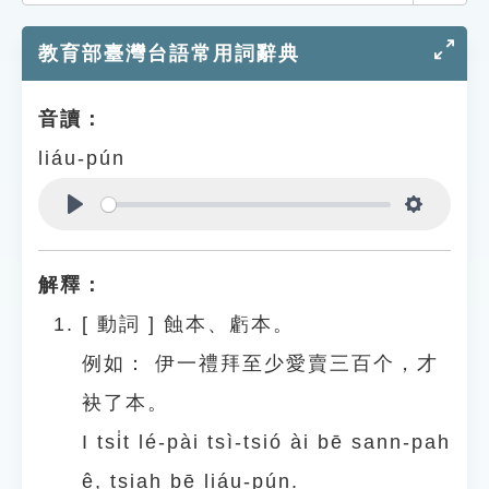
索引選單
教育部臺灣台語常用詞辭典
知識索引
單字索引
音讀：
生命大百科索引
liáu-pún
遊戲專區
Play
Settings
教學應用
解釋：
貓頭鷹博士
[
動詞
]
蝕本、虧本。
例如：
伊一禮拜至少愛賣三百个，才
袂了本。
I tsi̍t lé-pài tsì-tsió ài bē sann-pah
ê, tsiah bē liáu-pún.