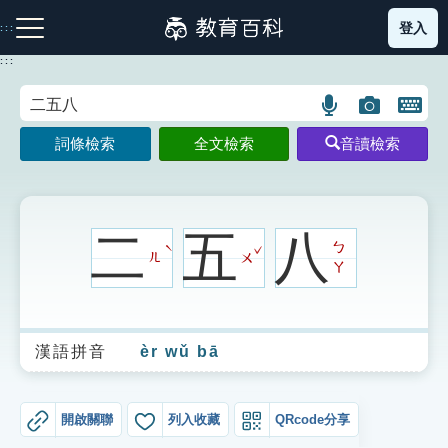
跳
登入
:::
到
主
:::
要
內
語
圖
開
容
注音索引圖示
筆畫索引圖示
部首索引表圖示
言
片
啟
詞條檢索
全文檢索
音讀檢索
搜
搜
鍵
尋
尋
盤
圖
圖
圖
示
示
示
二
五
八
ˇ
ㄅ
ˋ
ㄦ
ㄨ
ㄚ
網站導覽
漢語拼音
èr wǔ bā
生字詞彙表
成語故事
開啟關聯
列入收藏
QRcode分享