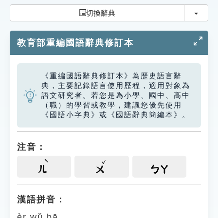
索引選單
切換
切換辭典
知識索引
教育部重編國語辭典修訂本
單字索引
生命大百科索引
《重編國語辭典修訂本》為歷史語言辭
典，主要記錄語言使用歷程，適用對象為
遊戲專區
語文研究者。若您是為小學、國中、高中
（職）的學習或教學，建議您優先使用
《國語小字典》或《國語辭典簡編本》。
教學應用
貓頭鷹博士
注音：
ㄦ
ㄨ
ㄅㄚ
漢語拼音：
èr wǔ bā