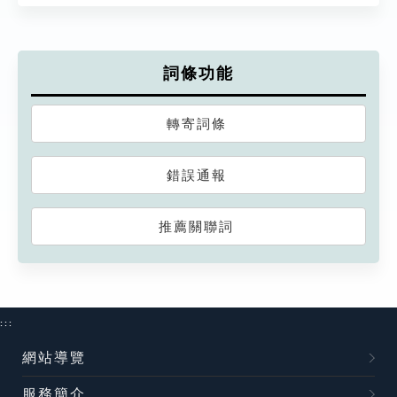
詞條功能
轉寄詞條
錯誤通報
推薦關聯詞
:::
網站導覽
服務簡介