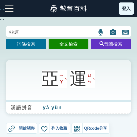
跳
登入
:::
到
主
:::
要
內
語
圖
開
容
注音索引圖示
筆畫索引圖示
部首索引表圖示
言
片
啟
詞條檢索
全文檢索
音讀檢索
搜
搜
鍵
尋
尋
盤
圖
圖
圖
示
示
示
亞
運
ㄧ
ㄩ
ˋ
ˋ
ㄚ
ㄣ
網站導覽
漢語拼音
yà yùn
生字詞彙表
成語故事
開啟關聯
列入收藏
QRcode分享