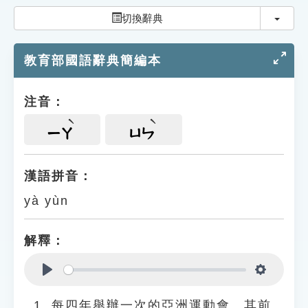
索引選單
切換
切換辭典
知識索引
教育部國語辭典簡編本
單字索引
生命大百科索引
注音：
遊戲專區
ㄧㄚ
ㄩㄣ
教學應用
漢語拼音：
yà yùn
貓頭鷹博士
解釋：
Play
Settings
每四年舉辦一次的亞洲運動會。其前