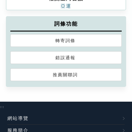
亞運
詞條功能
轉寄詞條
錯誤通報
推薦關聯詞
:::
網站導覽
服務簡介