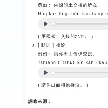
例如：
兩國領土交接的所在。
Nn̄g kok líng-thóo kau-tsiap ê
Play
( 兩國領土交接的地方。 )
[
動詞
]
接洽。
例如：
請你出面佮伊交接。
Tshiánn lí tshut-bīn kah i kau
Play
( 請你出面和他接洽。 )
詞條來源：