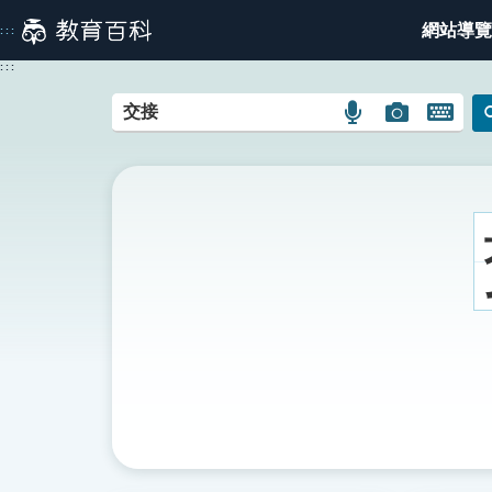
跳
網站導覽
:::
到
主
:::
要
內
語
圖
開
容
言
片
啟
搜
搜
鍵
尋
尋
盤
圖
圖
圖
示
示
示