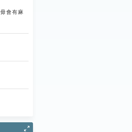
正毋會有麻