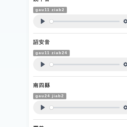
gau11 ziab2
Play
詔安音
gau11 ziab24
Play
南四縣
gau24 jiab2
Play