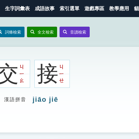
生字詞彙表
成語故事
索引選單
遊戲專區
教學應用
貓
詞條檢索
全文檢索
音讀檢索
交
接
ㄐ
ㄐ
ㄧ
ㄧ
ㄠ
ㄝ
jiāo jiē
漢語拼音