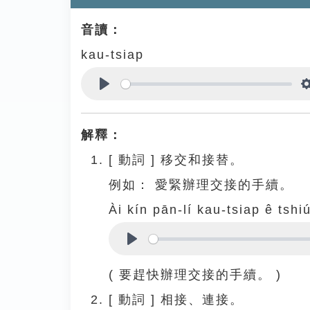
音讀：
kau-tsiap
Play
解釋：
[
動詞
]
移交和接替。
例如：
愛緊辦理交接的手續。
Ài kín pān-lí kau-tsiap ê tshiú
Play
( 要趕快辦理交接的手續。 )
[
動詞
]
相接、連接。