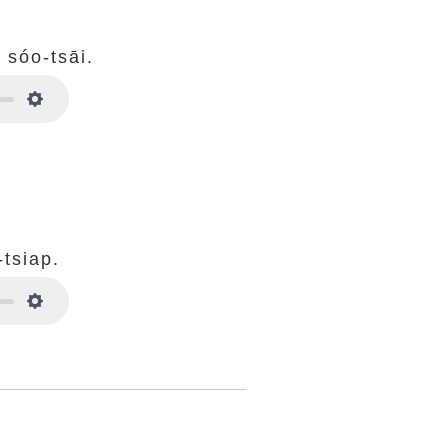
 sóo-tsāi.
Settings
-tsiap.
Settings