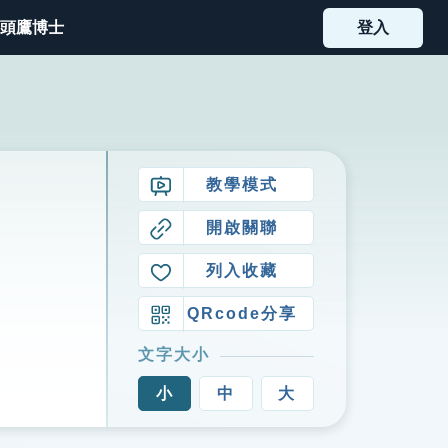
頭鷹博士
登入
教學模式
開啟關聯
列入收藏
QRcode分享
文字大小
小
中
大