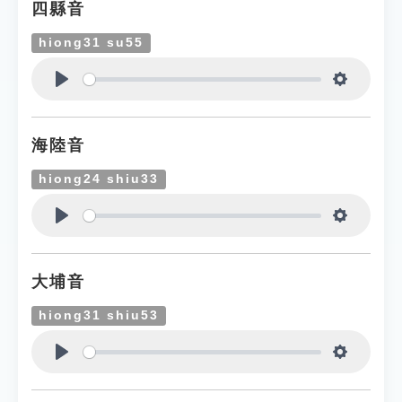
四縣音
hiong31 su55
Play
Settings
海陸音
hiong24 shiu33
Play
Settings
大埔音
hiong31 shiu53
Play
Settings