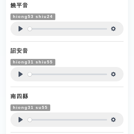
饒平音
hiong53 shiu24
Play
Settings
詔安音
hiong31 shiu55
Play
Settings
南四縣
hiong31 su55
Play
Settings