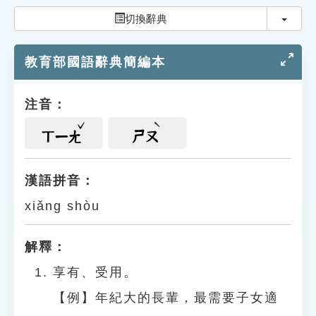
索引選單
切換
切換辭典
知識索引
教育部國語辭典簡編本
單字索引
生命大百科索引
注音：
遊戲專區
ㄒㄧㄤ
ㄕㄡ
教學應用
漢語拼音：
xiǎng shòu
貓頭鷹博士
解釋：
享有、受用。
【例】年紀大的長輩，最需要子女適