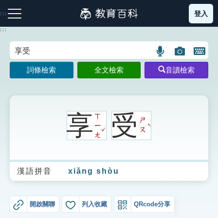
跳
登入
:::
到
主
:::
要
內
語
圖
開
容
注音索引圖示
筆畫索引圖示
部首索引表圖示
言
片
啟
詞條檢索
全文檢索
音讀檢索
搜
搜
鍵
尋
尋
盤
圖
圖
圖
示
示
示
享
受
ㄒ
ㄕ
ㄧ
ˋ
ˇ
ㄡ
ㄤ
網站導覽
漢語拼音
xiǎng shòu
生字詞彙表
成語故事
開啟關聯
列入收藏
QRcode分享