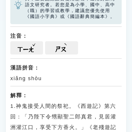
語文研究者。若您是為小學、國中、高中
（職）的學習或教學，建議您優先使用
《國語小字典》或《國語辭典簡編本》。
注音：
ㄒㄧㄤ
ㄕㄡ
漢語拼音：
xiǎng shòu
解釋：
1.神鬼接受人間的祭祀。《西遊記》第六
回：「乃陛下令甥顯聖二郎真君，見居灌
洲灌江口，享受下方香火。」《老殘遊記