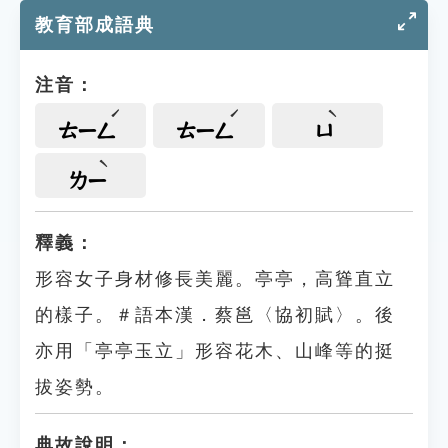
教育部成語典
注音：
ㄊㄧㄥ
ㄊㄧㄥ
ㄩ
ㄌㄧ
釋義：
形容女子身材修長美麗。亭亭，高聳直立
的樣子。＃語本漢．蔡邕〈協初賦〉。後
亦用「亭亭玉立」形容花木、山峰等的挺
拔姿勢。
典故說明：