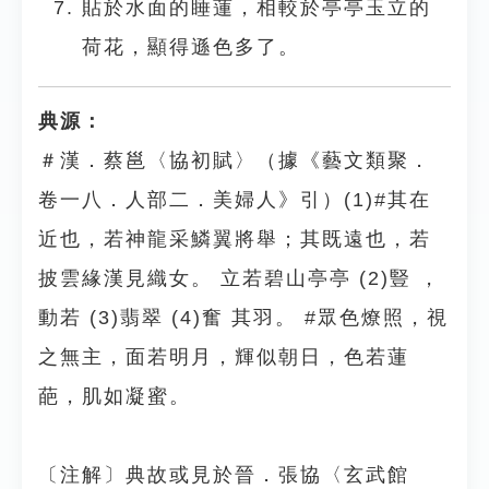
貼於水面的睡蓮，相較於亭亭玉立的
荷花，顯得遜色多了。
典源：
＃漢．蔡邕〈協初賦〉（據《藝文類聚．
卷一八．人部二．美婦人》引）(1)#其在
近也，若神龍采鱗翼將舉；其既遠也，若
披雲緣漢見織女。 立若碧山亭亭 (2)豎 ，
動若 (3)翡翠 (4)奮 其羽。 #眾色燎照，視
之無主，面若明月，輝似朝日，色若蓮
葩，肌如凝蜜。
〔注解〕典故或見於晉．張協〈玄武館