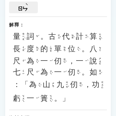
ㄖㄣ
解釋：
量
詞
。
古
代
計
算
ㄌㄧㄤˋ
ㄙㄨㄢˋ
ㄍㄨˇ
ㄉㄞˋ
ㄐㄧˋ
ㄘˊ
長
度
的
單
位
。
八
˙ㄉㄜ
ㄔㄤˊ
ㄉㄨˋ
ㄨㄟˋ
ㄉㄢ
ㄅㄚ
尺
為
一
仞
，
一
說
ㄕㄨㄛ
ㄨㄟˊ
ㄖㄣˋ
ㄔˇ
ㄧˊ
ㄧˋ
七
尺
為
一
仞
。
如
ㄨㄟˊ
ㄖㄣˋ
ㄖㄨˊ
ㄑㄧ
ㄔˇ
ㄧˊ
：「
為
山
九
仞
，
功
ㄐㄧㄡˇ
ㄍㄨㄥ
ㄨㄟˊ
ㄖㄣˋ
ㄕㄢ
虧
一
簣
。」
ㄎㄨㄟˋ
ㄎㄨㄟ
ㄧˊ