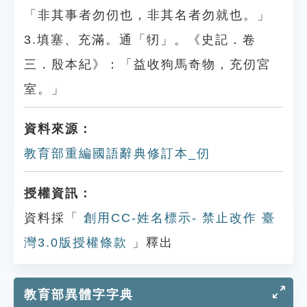
「非其事者勿仞也，非其名者勿就也。」
3.填塞、充滿。通「牣」。《史記．卷
三．殷本紀》：「益收狗馬奇物，充仞宮
室。」
資料來源：
教育部重編國語辭典修訂本_仞
授權資訊：
資料採「
創用CC-姓名標示- 禁止改作 臺
灣3.0版授權條款
」釋出
教育部異體字字典