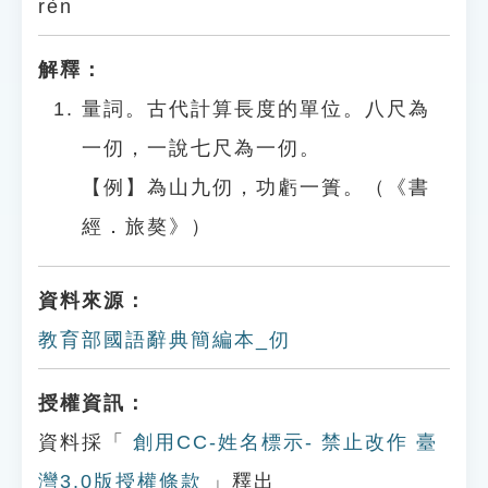
rèn
解釋：
量詞。古代計算長度的單位。八尺為
一仞，一說七尺為一仞。
【例】為山九仞，功虧一簣。（《書
經．旅獒》）
資料來源：
教育部國語辭典簡編本_仞
授權資訊：
資料採「
創用CC-姓名標示- 禁止改作 臺
灣3.0版授權條款
」釋出