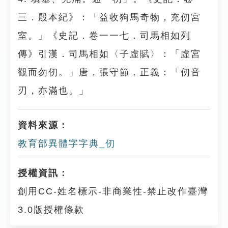
三．殷本紀》：「益收狗馬奇物，充仞宮
室。」《史記．卷一一七．司馬相如列
傳》引漢．司馬相如〈子虛賦〉：「虛宮
觀而勿仞。」唐．張守節．正義：「仞音
刃，亦滿也。」
資料來源：
教育部異體字字典_仞
授權資訊：
創用CC-姓名標示-非商業性-禁止改作臺灣
3.0版授權條款