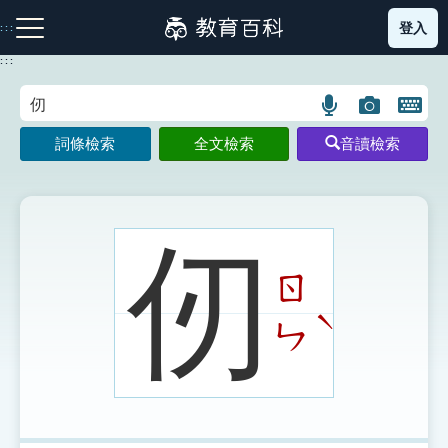
跳
登入
:::
到
主
:::
要
內
語
圖
開
容
注音索引圖示
筆畫索引圖示
部首索引表圖示
言
片
啟
詞條檢索
全文檢索
音讀檢索
搜
搜
鍵
尋
尋
盤
圖
圖
圖
示
示
示
仞
ㄖ
網站導覽
ˋ
ㄣ
生字詞彙表
成語故事