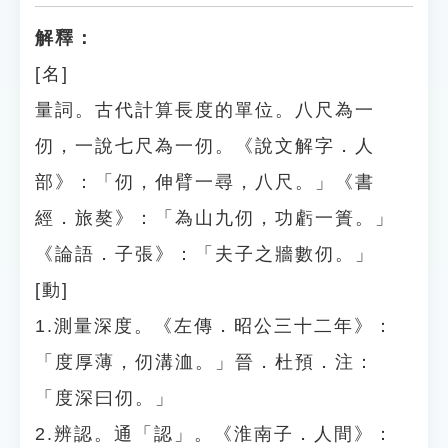
解釋：
[名]
量詞。古代計算長度的單位。八尺為一
仞，一說七尺為一仞。《說文解字．人
部》：「仞，伸臂一尋，八尺。」《書
經．旅獒》：「為山九仞，功虧一簣。」
《論語．子張》：「夫子之牆數仞。」
[動]
1.測量深度。《左傳．昭公三十二年》：
「度厚薄，仞溝洫。」晉．杜預．注：
「度深曰仞。」
2.辨認。通「認」。《淮南子．人間》：