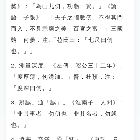
獒》：「為山九仞，功虧一簣。」《論
語．子張》：「夫子之牆數仞，不得其門
而入，不見宗廟之美，百官之富。」三國
魏．何晏．注:「苞氏曰：『七尺曰仞
也。』」
2. 測量深度。《左傳．昭公三十二年》：
「度厚薄，仞溝洫。」晉．杜預．注：
「度深曰仞。」
3. 辨認。通「認」。《淮南子．人間》：
「非其事者，勿仞也；非其名者，勿就
也。」
4. 填塞、充滿。通「牣」。《史記．卷