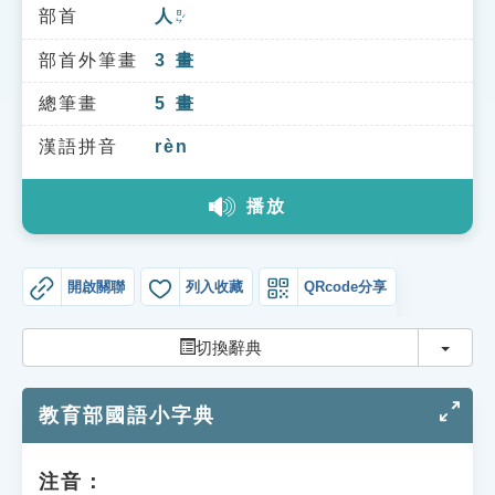
索引選單
部首
人
ㄖㄣˊ
知識索引
部首外筆畫
3
畫
單字索引
總筆畫
5
畫
生命大百科索引
漢語拼音
rèn
播放
遊戲專區
教學應用
開啟關聯
列入收藏
QRcode分享
貓頭鷹博士
切換
切換辭典
教育部國語小字典
注音：