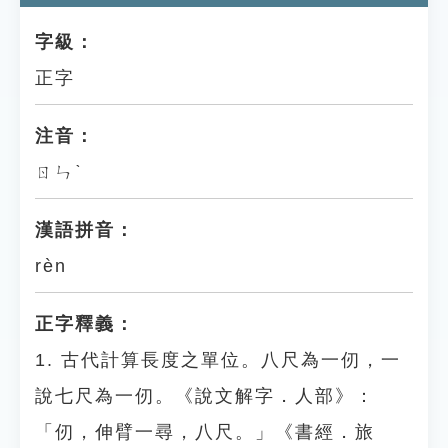
字級：
正字
注音：
ㄖㄣˋ
漢語拼音：
rèn
正字釋義：
1. 古代計算長度之單位。八尺為一仞，一
說七尺為一仞。《說文解字．人部》：
「仞，伸臂一尋，八尺。」《書經．旅