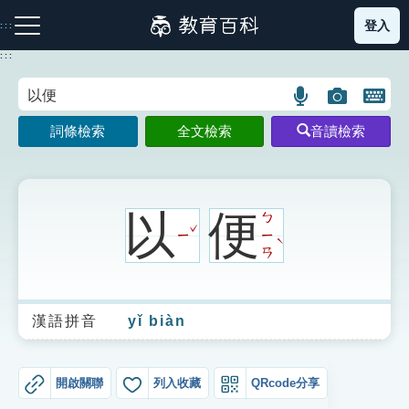
跳
登入
:::
到
主
:::
要
內
語
圖
開
容
注音索引圖示
筆畫索引圖示
部首索引表圖示
言
片
啟
詞條檢索
全文檢索
音讀檢索
搜
搜
鍵
尋
尋
盤
圖
圖
圖
示
示
示
以
便
ㄅ
ˇ
ㄧ
ㄧ
ˋ
ㄢ
網站導覽
漢語拼音
yǐ biàn
生字詞彙表
成語故事
開啟關聯
列入收藏
QRcode分享