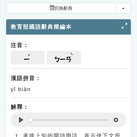
索引選單
切換
切換辭典
知識索引
教育部國語辭典簡編本
單字索引
生命大百科索引
注音：
遊戲專區
ㄧ
ㄅㄧㄢ
教學應用
漢語拼音：
yǐ biàn
貓頭鷹博士
解釋：
Play
Settings
承接上句的開頭用語，表示使下文所