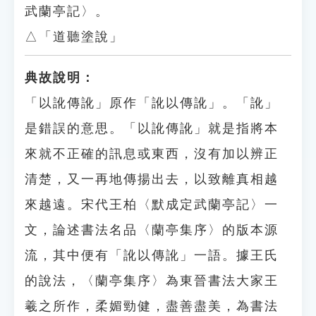
武蘭亭記〉。
△「道聽塗說」
典故說明：
「以訛傳訛」原作「訛以傳訛」。「訛」
是錯誤的意思。「以訛傳訛」就是指將本
來就不正確的訊息或東西，沒有加以辨正
清楚，又一再地傳揚出去，以致離真相越
來越遠。宋代王柏〈默成定武蘭亭記〉一
文，論述書法名品〈蘭亭集序〉的版本源
流，其中便有「訛以傳訛」一語。據王氏
的說法，〈蘭亭集序〉為東晉書法大家王
羲之所作，柔媚勁健，盡善盡美，為書法