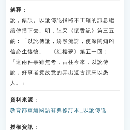
解釋：
訛，錯誤。以訛傳訛指將不正確的訊息繼
續傳播下去。明．陸采《懷香記》第三五
齣：「以訛傳訛，紛然流謗，使深閨知凶
信必生悽愴。」《紅樓夢》第五一回：
「這兩件事雖無考，古往今來，以訛傳
訛，好事者竟故意的弄出這古蹟來以愚
人。」
資料來源：
教育部重編國語辭典修訂本_以訛傳訛
授權資訊：