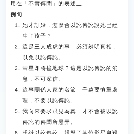
用在「不實傳聞」的表述上。
例句
她才訂婚，怎麼會以訛傳訛說她已經
生了孩子？
這是三人成虎的事，必須辨明真相，
以免以訛傳訛。
彗星即將撞地球？這是以訛傳訛的消
息，不可深信。
這事關係人家的名節，千萬要慎重處
理，不要以訛傳訛。
我向來要求眼見為真，才不會被以訛
傳訛的傳聞所愚弄。
報紙以訛傳訛，報導了某位影星自殺