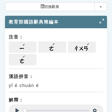
索引選單
切換
切換辭典
知識索引
教育部國語辭典簡編本
單字索引
生命大百科索引
注音：
遊戲專區
ㄧ
ㄜ
ㄔㄨㄢ
教學應用
ㄜ
貓頭鷹博士
漢語拼音：
yǐ é chuán é
解釋：