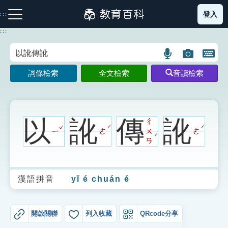
跳
登入
:::
到
主
:::
要
內
語
圖
開
容
注音索引圖示
筆畫索引圖示
部首索引表圖示
言
片
啟
詞條檢索
全文檢索
音讀檢索
搜
搜
鍵
尋
尋
盤
圖
圖
圖
示
示
示
以
訛
傳
訛
ㄔ
ˇ
ˊ
ˊ
ㄧ
ㄜ
ㄨ
ㄜ
ˊ
ㄢ
網站導覽
漢語拼音
yǐ é chuán é
生字詞彙表
成語故事
開啟關聯
列入收藏
QRcode分享