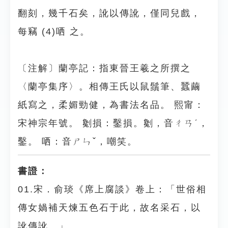
翻刻，幾千石矣，訛以傳訛，僅同兒戲，
每竊 (4)哂 之。
〔注解〕蘭亭記：指東晉王羲之所撰之
〈蘭亭集序〉。相傳王氏以鼠鬚筆、蠶繭
紙寫之，柔媚勁健，為書法名品。 熙甯：
宋神宗年號。 劖損：鑿損。劖，音ㄔㄢˊ，
鑿。 哂：音ㄕㄣˇ，嘲笑。
書證：
01.宋．俞琰《席上腐談》卷上：「世俗相
傳女媧補天煉五色石于此，故名采石，以
訛傳訛。」