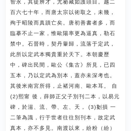
智永，其徒辨才，尤祕藏如護頭目。越二
百六七十年，而唐太宗以術取之，未幾，
殉于昭陵而真蹟亡矣。唐初善書者多，而
臨摹不止一家，惟歐陽率更為逼真，勒石
禁中。石晉時，契丹轝歸，流落于定武，
此所以定武本獨貴重於天下。本朝慶歷
中，碑出民間，歐公《集古》所見，已四
五本，乃以定武為別本，蓋亦未深考也。
其後米南宮所得，止褚河南、歐本耳。 自
(2)熙甯 後，薛師正父子別刊二本，以易元
碑，於湍、流、帶、左、天， (3)劖損 一
二筆為識，行于世者往往別刊本，故定武
真本，亦不多見。南渡以來，紛粉（紛）