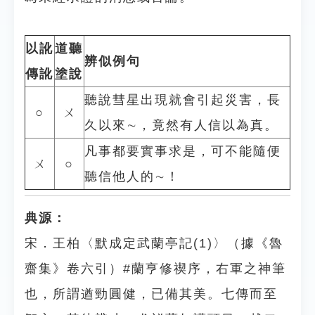
以訛
道聽
辨似例句
傳訛
塗說
聽說彗星出現就會引起災害，長
○
ㄨ
久以來∼，竟然有人信以為真。
凡事都要實事求是，可不能隨便
ㄨ
○
聽信他人的∼！
典源：
宋．王柏〈默成定武蘭亭記(1)〉（據《魯
齋集》卷六引）#蘭亨修禊序，右軍之神筆
也，所謂遒勁圓健，已備其美。七傳而至