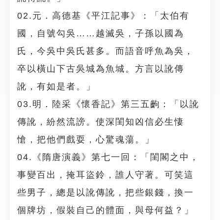
02.元．高德基《平江記事》：「太伯有
國，自號勾吳……越滅吳，子孫以國為
氏，今吳中吳氏甚多。而語音呼魚為吳，
卒以橫山下古吳城為魚城。方言以訛傳
訛，有如是者。」
03.明．陸采《懷香記》第三五齣：「以訛
傳訛，紛然流謗。使深閨知凶信必生悽
愴，把他們戲耍，心驚魂蕩。」
04.《隋唐演義》第七一回：「閨閣之中，
事變百出，掩耳盜鈴，誰人守著。可笑這
些男子，總是以訛傳訛，把些銀錢，換一
個牌坊，假裝自己的體面，與母何益？」