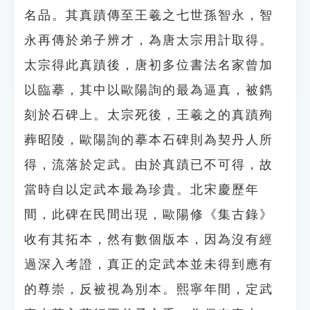
名品。其真蹟傳至王羲之七世孫智永，智
永再傳於弟子辨才，為唐太宗用計取得。
太宗得此真蹟後，唐初多位書法名家曾加
以臨摹，其中以歐陽詢的最為逼真，被鐫
刻於石碑上。太宗死後，王羲之的真蹟殉
葬昭陵，歐陽詢的摹本石碑則為契丹人所
得，流落於定武。由於真蹟已不可得，故
當時自以定武本最為珍貴。北宋慶歷年
間，此碑在民間出現，歐陽修《集古錄》
收有其拓本，然有數個版本，因為沒有經
過深入考證，真正的定武本並未得到應有
的尊崇，反被視為別本。熙寧年間，定武