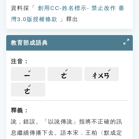
資料採「
創用CC-姓名標示- 禁止改作 臺
灣3.0版授權條款
」釋出
教育部成語典
注音：
ㄧ
ㄜ
ㄔㄨㄢ
ㄜ
釋義：
訛，錯誤。「以訛傳訛」指將不正確的訊
息繼續傳播下去。語本宋．王柏〈默成定