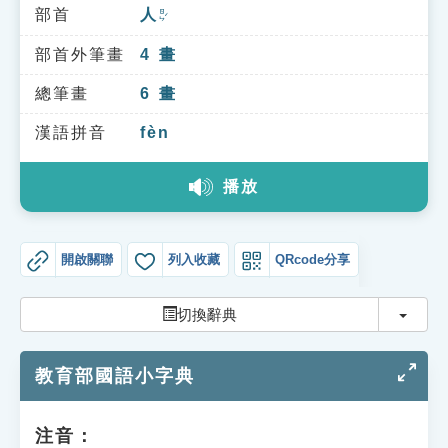
索引選單
部首
人
ㄖㄣˊ
知識索引
部首外筆畫
4
畫
單字索引
總筆畫
6
畫
生命大百科索引
漢語拼音
fèn
播放
遊戲專區
教學應用
開啟關聯
列入收藏
QRcode分享
貓頭鷹博士
切換
切換辭典
教育部國語小字典
注音：