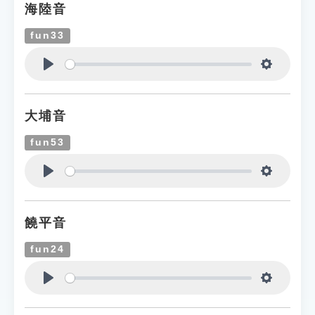
海陸音
fun33
Play
Settings
大埔音
fun53
Play
Settings
饒平音
fun24
Play
Settings