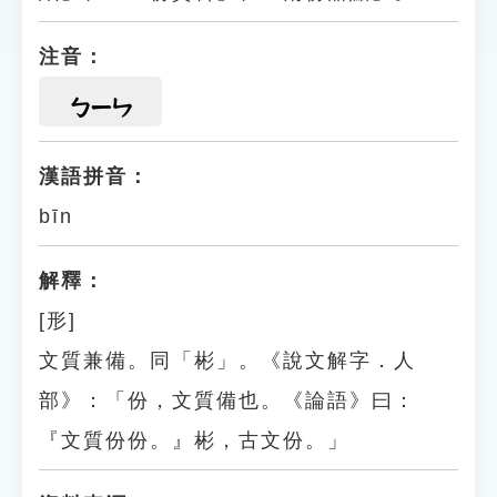
注音：
ㄅㄧㄣ
漢語拼音：
bīn
解釋：
[形]
文質兼備。同「彬」。《說文解字．人
部》：「份，文質備也。《論語》曰：
『文質份份。』彬，古文份。」