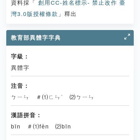
資料採「
創用CC-姓名標示- 禁止改作 臺
灣3.0版授權條款
」釋出
教育部異體字字典
字級：
異體字
注音：
ㄅㄧㄣ ＃⑴ㄈㄣˋ ⑵ㄅㄧㄣ
漢語拼音：
bīn ＃⑴fèn ⑵bīn