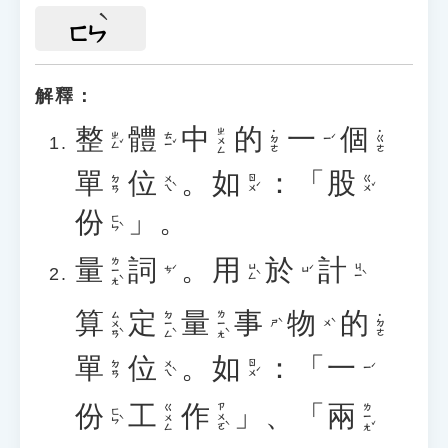
ㄈㄣ
解釋：
整
體
中
的
一
個
ㄓㄨㄥ
˙ㄉㄜ
˙ㄍㄜ
ㄓㄥˇ
ㄊㄧˇ
ㄧˊ
單
位
。
如
：「
股
ㄨㄟˋ
ㄖㄨˊ
ㄍㄨˇ
ㄉㄢ
份
」。
ㄈㄣˋ
量
詞
。
用
於
計
ㄌㄧㄤˋ
ㄩㄥˋ
ㄐㄧˋ
ㄘˊ
ㄩˊ
算
定
量
事
物
的
ㄙㄨㄢˋ
ㄉㄧㄥˋ
ㄌㄧㄤˋ
˙ㄉㄜ
ㄕˋ
ㄨˋ
單
位
。
如
：「
一
ㄨㄟˋ
ㄖㄨˊ
ㄉㄢ
ㄧˊ
份
工
作
」、「
兩
ㄗㄨㄛˋ
ㄌㄧㄤˇ
ㄍㄨㄥ
ㄈㄣˋ