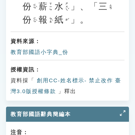
份
薪
水
」、「
三
ㄕㄨㄟˇ
ㄒㄧㄣ
ㄈㄣˋ
ㄙㄢ
份
報
紙
」。
ㄈㄣˋ
ㄅㄠˋ
ㄓˇ
資料來源：
教育部國語小字典_份
授權資訊：
資料採「
創用CC-姓名標示- 禁止改作 臺
灣3.0版授權條款
」釋出
教育部國語辭典簡編本
注音：