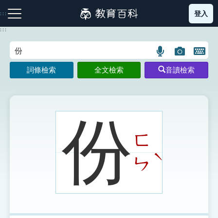
跳
登入
:::
到
主
:::
要
內
語
圖
開
容
注音索引圖示
筆畫索引圖示
部首索引表圖示
言
片
啟
詞條檢索
全文檢索
音讀檢索
搜
搜
鍵
尋
尋
盤
圖
圖
圖
示
示
示
份
ㄈ
網站導覽
ˋ
ㄣ
生字詞彙表
成語故事