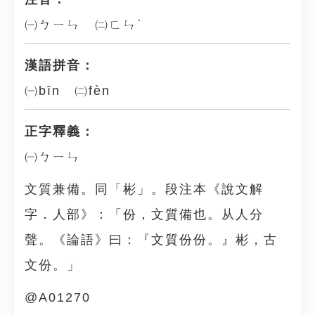
㈠ㄅㄧㄣ ㈡ㄈㄣˋ
漢語拼音：
㈠bīn ㈡fèn
正字釋義：
㈠ㄅㄧㄣ
文質兼備。同「彬」。段注本《說文解
字．人部》：「份，文質備也。从人分
聲。《論語》曰：『文質份份。』彬，古
文份。」
@A01270