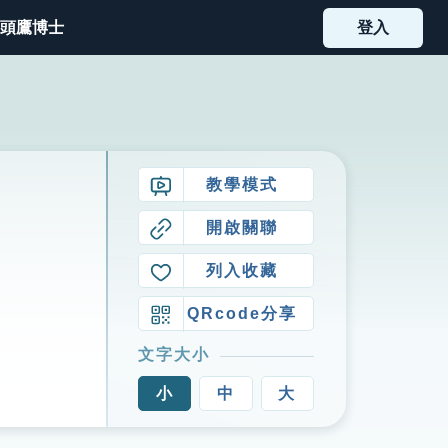
頭鷹博士
登入
教學模式
開啟關聯
列入收藏
QRcode分享
文字大小
小
中
大