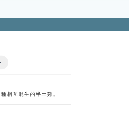
Settings
品種相互混生的半土雞。