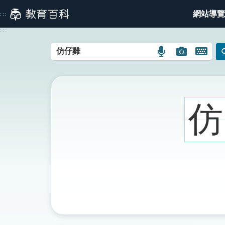
跳
網站導覽
:::
到
主
:::
要
內
語
圖
開
容
言
片
啟
搜
搜
鍵
尋
尋
盤
圖
圖
圖
仿
示
示
示