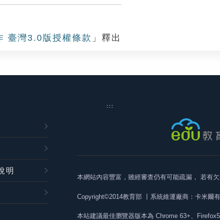
作 臺灣3.0版授權條款
」釋出
:::
說明
本網站內容豐富，雖經審查仍有可能疏漏，
若有欠
Copyright©2014教育部
丨系統維運廠商：卡米爾
本站建議最佳瀏覽器版本為
Chrome 63+、Firefox