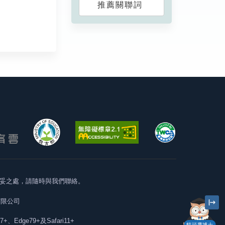
推薦關聯詞
妥之處，請隨時與我們聯絡。
有限公司
57+、Edge79+及Safari11+
貓頭鷹博士