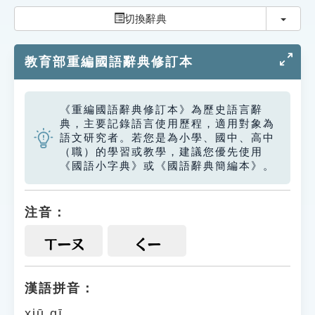
索引選單
切換
切換辭典
知識索引
教育部重編國語辭典修訂本
單字索引
生命大百科索引
《重編國語辭典修訂本》為歷史語言辭
典，主要記錄語言使用歷程，適用對象為
遊戲專區
語文研究者。若您是為小學、國中、高中
（職）的學習或教學，建議您優先使用
《國語小字典》或《國語辭典簡編本》。
教學應用
貓頭鷹博士
注音：
ㄒㄧㄡ
ㄑㄧ
漢語拼音：
xiū qī