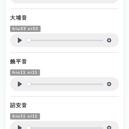
Play
Settings
大埔音
hiu33 ci33
Play
Settings
饒平音
hiu11 ci11
Play
Settings
詔安音
hiu11 ci11