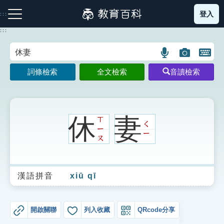
跳
登入
:::
到
主
:::
要
內
語
圖
開
容
注音索引圖示
筆畫索引圖示
部首索引表圖示
言
片
啟
詞條檢索
全文檢索
音讀檢索
搜
搜
鍵
尋
尋
盤
圖
圖
圖
示
示
示
休
妻
ㄒ
ㄑ
ㄧ
ㄧ
ㄡ
網站導覽
漢語拼音
xiū qī
生字詞彙表
成語故事
開啟關聯
列入收藏
QRcode分享